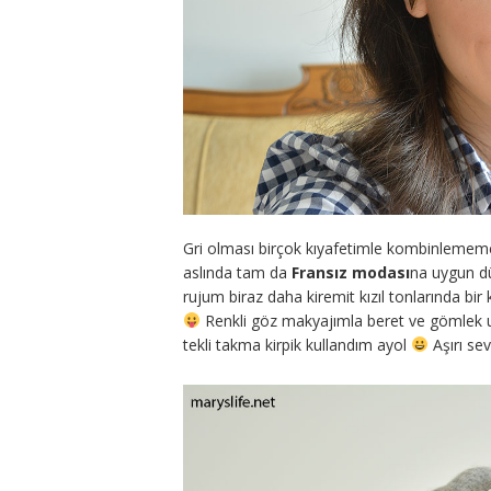
Gri olması birçok kıyafetimle kombinlememe 
aslında tam da
Fransız modası
na uygun dü
rujum biraz daha kiremit kızıl tonlarında bir
Renkli göz makyajımla beret ve gömlek u
tekli takma kirpik kullandım ayol
Aşırı se