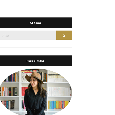
Arama
Ara:
Ara
Hakkımda