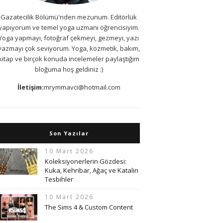
Gazatecilik Bölümü'nden mezunum. Editörlük
yapıyorum ve temel yoga uzmanı öğrencisiyim.
Yoga yapmayı, fotoğraf çekmeyi, gezmeyi, yazı
yazmayı çok seviyorum. Yoga, kozmetik, bakım,
kitap ve birçok konuda incelemeler paylaştığım
bloğuma hoş geldiniz :)
İletişim:
mrymmavci@hotmail.com
Son Yazılar
10 Mart 2026
Koleksiyonerlerin Gözdesi:
Kuka, Kehribar, Ağaç ve Katalin
Tesbihler
10 Mart 2026
The Sims 4 & Custom Content