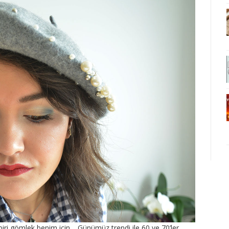
biri gömlek benim için… Günümüz trendi ile 60 ve 70’ler