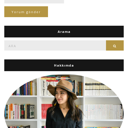
Arama
Ara:
Ara
Hakkımda