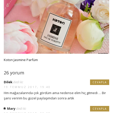
Koton Jasmine Parfüm
26 yorum
Dilek
dedi ki:
CEVAPLA
19 TEMMUZ 2017, 19:40
Hm mağazalarında çok gördüm ama nedense elim hiç gitmedi … Bir
şans veririm bu güzel paylaşımdan sonra artık
Mary
dedi ki:
CEVAPLA