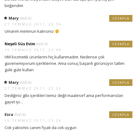
beğendim
Mary
dedi ki:
CEVAPLA
27 TEMMUZ 2017, 23:56
Umarım memnun kalırsınız
Neşeli Süs Evim
dedi ki:
CEVAPLA
19 TEMMUZ 2017, 22:49
HM kozmetik ürünlerini hiç kullanmadım. Nedense çok
güvenemiyorum içeriklerine. Ama sonuç başarılı görünüyor tatlım
güle güle kullan
Mary
dedi ki:
CEVAPLA
27 TEMMUZ 2017, 23:52
Dediğiniz gibi içerikleri temiz değil maalesef ama performansları
gayet iyi…
Esra
dedi ki:
CEVAPLA
19 TEMMUZ 2017, 23:24
Cok yakismis canım fiyati da cok uygun