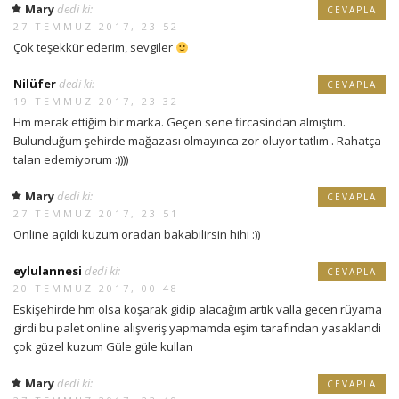
Mary
dedi ki:
CEVAPLA
27 TEMMUZ 2017, 23:52
Çok teşekkür ederim, sevgiler
Nilüfer
dedi ki:
CEVAPLA
19 TEMMUZ 2017, 23:32
Hm merak ettiğim bir marka. Geçen sene fircasindan almıştım.
Bulunduğum şehirde mağazası olmayınca zor oluyor tatlım . Rahatça
talan edemiyorum :))))
Mary
dedi ki:
CEVAPLA
27 TEMMUZ 2017, 23:51
Online açıldı kuzum oradan bakabilirsin hihi :))
eylulannesi
dedi ki:
CEVAPLA
20 TEMMUZ 2017, 00:48
Eskişehirde hm olsa koşarak gidip alacağım artık valla gecen rüyama
girdi bu palet online alışveriş yapmamda eşim tarafından yasaklandi
çok güzel kuzum Güle güle kullan
Mary
dedi ki:
CEVAPLA