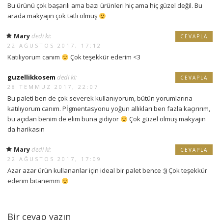
Bu ürünü çok başarılı ama bazı ürünleri hiç ama hiç güzel değil. Bu
arada makyajın çok tatlı olmuş
Mary
dedi ki:
CEVAPLA
22 AĞUSTOS 2017, 17:12
Katılıyorum canım
Çok teşekkür ederim <3
guzellikkosem
dedi ki:
CEVAPLA
28 TEMMUZ 2017, 22:07
Bu paleti ben de çok severek kullanıyorum, bütün yorumlarına
katılıyorum canım. Pİgmentasyonu yoğun allıkları ben fazla kaçırırım,
bu açıdan benim de elim buna gidiyor
Çok güzel olmuş makyajın
da harikasın
Mary
dedi ki:
CEVAPLA
22 AĞUSTOS 2017, 17:09
Azar azar ürün kullananlar için ideal bir palet bence :)) Çok teşekkür
ederim bitanemm
Bir cevap yazın