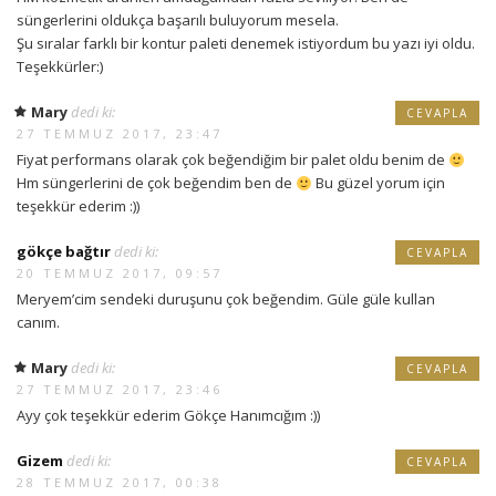
süngerlerini oldukça başarılı buluyorum mesela.
Şu sıralar farklı bir kontur paleti denemek istiyordum bu yazı iyi oldu.
Teşekkürler:)
Mary
dedi ki:
CEVAPLA
27 TEMMUZ 2017, 23:47
Fiyat performans olarak çok beğendiğim bir palet oldu benim de
Hm süngerlerini de çok beğendim ben de
Bu güzel yorum için
teşekkür ederim :))
gökçe bağtır
dedi ki:
CEVAPLA
20 TEMMUZ 2017, 09:57
Meryem’cim sendeki duruşunu çok beğendim. Güle güle kullan
canım.
Mary
dedi ki:
CEVAPLA
27 TEMMUZ 2017, 23:46
Ayy çok teşekkür ederim Gökçe Hanımcığım :))
Gizem
dedi ki:
CEVAPLA
28 TEMMUZ 2017, 00:38