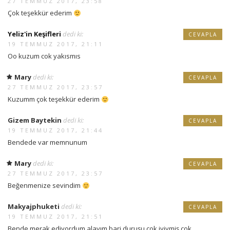
27 TEMMUZ 2017, 23:58
Çok teşekkür ederim
Yeliz'in Keşifleri
dedi ki:
CEVAPLA
19 TEMMUZ 2017, 21:11
Oo kuzum cok yakısmıs
Mary
dedi ki:
CEVAPLA
27 TEMMUZ 2017, 23:57
Kuzumm çok teşekkür ederim
Gizem Baytekin
dedi ki:
CEVAPLA
19 TEMMUZ 2017, 21:44
Bendede var memnunum
Mary
dedi ki:
CEVAPLA
27 TEMMUZ 2017, 23:57
Beğenmenize sevindim
Makyajphuketi
dedi ki:
CEVAPLA
19 TEMMUZ 2017, 21:51
Bende merak ediyordum alayım bari duruşu çok iyiymiş çok