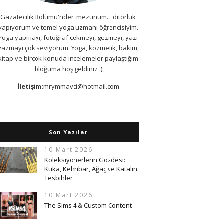
Gazatecilik Bölümü'nden mezunum. Editörlük
yapıyorum ve temel yoga uzmanı öğrencisiyim.
Yoga yapmayı, fotoğraf çekmeyi, gezmeyi, yazı
yazmayı çok seviyorum. Yoga, kozmetik, bakım,
kitap ve birçok konuda incelemeler paylaştığım
bloğuma hoş geldiniz :)
İletişim:
mrymmavci@hotmail.com
Son Yazılar
10 Mart 2026
Koleksiyonerlerin Gözdesi:
Kuka, Kehribar, Ağaç ve Katalin
Tesbihler
10 Mart 2026
The Sims 4 & Custom Content