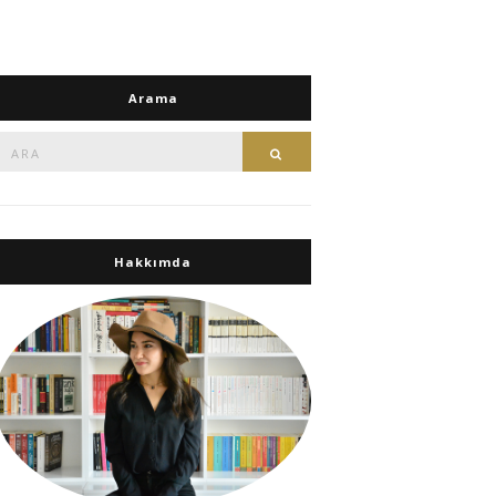
Arama
Ara:
Ara
Hakkımda