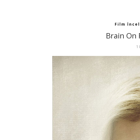
Film İnce
Brain On 
1