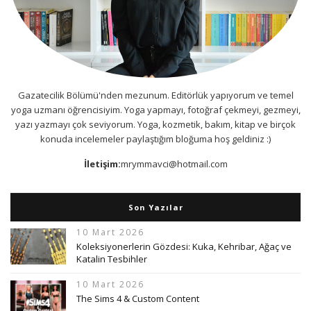
Gazatecilik Bölümü'nden mezunum. Editörlük yapıyorum ve temel
yoga uzmanı öğrencisiyim. Yoga yapmayı, fotoğraf çekmeyi, gezmeyi,
yazı yazmayı çok seviyorum. Yoga, kozmetik, bakım, kitap ve birçok
konuda incelemeler paylaştığım bloğuma hoş geldiniz :)
İletişim:
mrymmavci@hotmail.com
Son Yazılar
10 Mart 2026
Koleksiyonerlerin Gözdesi: Kuka, Kehribar, Ağaç ve
Katalin Tesbihler
10 Mart 2026
The Sims 4 & Custom Content