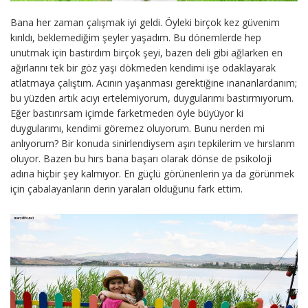
Bana her zaman çalışmak iyi geldi. Öyleki birçok kez güvenim
kırıldı, beklemediğim şeyler yaşadım. Bu dönemlerde hep
unutmak için bastırdım birçok şeyi, bazen deli gibi ağlarken en
ağırlarını tek bir göz yaşı dökmeden kendimi işe odaklayarak
atlatmaya çalıştım. Acının yaşanması gerektiğine inananlardanım;
bu yüzden artık acıyı ertelemiyorum, duygularımı bastırmıyorum.
Eğer bastırırsam içimde farketmeden öyle büyüyor ki
duygularımı, kendimi göremez oluyorum. Bunu nerden mi
anlıyorum? Bir konuda sinirlendiysem aşırı tepkilerim ve hırslarım
oluyor. Bazen bu hırs bana başarı olarak dönse de psikoloji
adına hiçbir şey kalmıyor. En güçlü görünenlerin ya da görünmek
için çabalayanların derin yaraları olduğunu fark ettim.