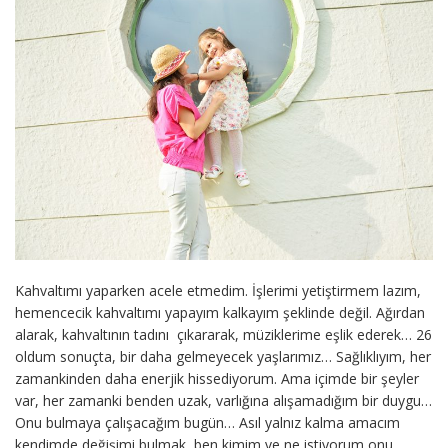
Kahvaltımı yaparken acele etmedim. İşlerimi yetiştirmem lazım,
hemencecik kahvaltımı yapayım kalkayım şeklinde değil. Ağırdan
alarak, kahvaltının tadını çıkararak, müziklerime eşlik ederek… 26
oldum sonuçta, bir daha gelmeyecek yaşlarımız… Sağlıklıyım, her
zamankinden daha enerjik hissediyorum. Ama içimde bir şeyler
var, her zamanki benden uzak, varlığına alışamadığım bir duygu…
Onu bulmaya çalışacağım bugün… Asıl yalnız kalma amacım
kendimde değişimi bulmak, ben kimim ve ne istiyorum onu