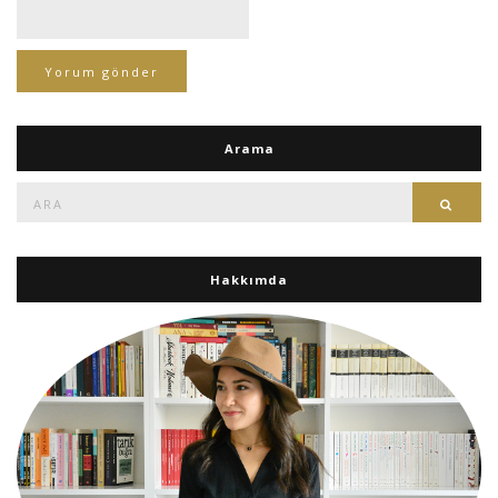
Arama
Ara:
Ara
Hakkımda