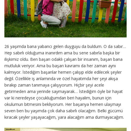
26 yaşımda bana yabancı gelen duyguyu da buldum. O da sabır…
Hep sabırlı olduğuma inanırdım ama bu sene sabırla başka bir
ilişkimiz oldu. Ben başarı odaklı çalışan bir insanım, başarı bana
mutluluk veriyor. Ama bu başarı kavramı da her zaman aynı
kalmıyor. İstediğim başarılar hemen çalışıp elde edilecek şeyler
değil. Özellikle iş anlamında ve özel hayatımda her şeyi akışa
bırakıp zaman tanımaya çalışıyorum. Hiçbir şeyi acele
getirmeden ama yerinde saymayarak… İstediğim öyle bir hayat
var ki neredeyse çocukluğumdan beri hayalim, bunun için
okulumun bitmesini bekliyorum. Her başarıya hemen ulaşmayı
seven ben bu yaşımda çok daha sabırlı olacağım. Belki gücümü
kıracak şeyler yaşayacağım, yara alacağım ama durmayacağım.