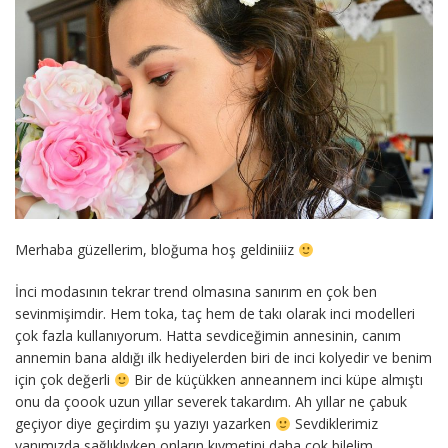
Merhaba güzellerim, bloğuma hoş geldiniiiz
İnci modasının tekrar trend olmasına sanırım en çok ben
sevinmişimdir. Hem toka, taç hem de takı olarak inci modelleri
çok fazla kullanıyorum. Hatta sevdiceğimin annesinin, canım
annemin bana aldığı ilk hediyelerden biri de inci kolyedir ve benim
için çok değerli
Bir de küçükken anneannem inci küpe almıştı
onu da çoook uzun yıllar severek takardım. Ah yıllar ne çabuk
geçiyor diye geçirdim şu yazıyı yazarken
Sevdiklerimiz
yanımızda sağlıklıyken onların kıymetini daha çok bilelim.