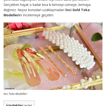
Gerçekten hayat o kadar kısa ki kimseyi üzmeye, kırmaya
değmez. Neyse konudan uzaklaşmadan
İnci Gold Toka
Modelleri
ni İncelemeye geçelim.
İnci Toka Modelleri
İçindekiler
[
gizle
]