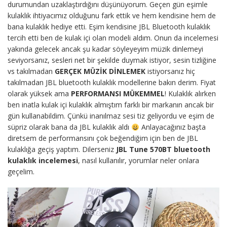
durumundan uzaklaştırdığını düşünüyorum. Geçen gün eşimle
kulaklık ihtiyacımız olduğunu fark ettik ve hem kendisine hem de
bana kulaklık hediye etti. Eşim kendisine JBL Bluetooth kulaklık
tercih etti ben de kulak içi olan modeli aldım. Onun da incelemesi
yakında gelecek ancak şu kadar söyleyeyim müzik dinlemeyi
seviyorsanız, sesleri net bir şekilde duymak istiyor, sesin tizliğine
vs takılmadan
GERÇEK MÜZİK DİNLEMEK
istiyorsanız hiç
takılmadan JBL bluetooth kulaklık modellerine bakın derim. Fiyat
olarak yüksek ama
PERFORMANSI MÜKEMMEL
! Kulaklık alırken
ben inatla kulak içi kulaklık almıştım farklı bir markanın ancak bir
gün kullanabildim. Çünkü inanılmaz sesi tiz geliyordu ve eşim de
süpriz olarak bana da JBL kulaklık aldı
Anlayacağınız başta
diretsem de performansını çok beğendiğim için ben de JBL
kulaklığa geçiş yaptım. Dilerseniz
JBL Tune 570BT bluetooth
kulaklık incelemesi
, nasıl kullanılır, yorumlar neler onlara
geçelim.