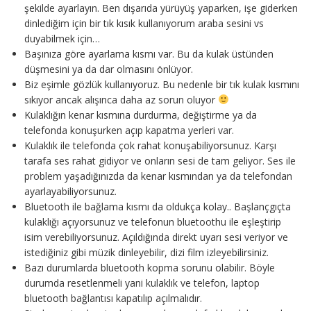
şekilde ayarlayın. Ben dışarıda yürüyüş yaparken, işe giderken
dinlediğim için bir tık kısık kullanıyorum araba sesini vs
duyabilmek için…
Başınıza göre ayarlama kısmı var. Bu da kulak üstünden
düşmesini ya da dar olmasını önlüyor.
Biz eşimle gözlük kullanıyoruz. Bu nedenle bir tık kulak kısmını
sıkıyor ancak alışınca daha az sorun oluyor
Kulaklığın kenar kısmına durdurma, değiştirme ya da
telefonda konuşurken açıp kapatma yerleri var.
Kulaklık ile telefonda çok rahat konuşabiliyorsunuz. Karşı
tarafa ses rahat gidiyor ve onların sesi de tam geliyor. Ses ile
problem yaşadığınızda da kenar kısmından ya da telefondan
ayarlayabiliyorsunuz.
Bluetooth ile bağlama kısmı da oldukça kolay.. Başlançgıçta
kulaklığı açıyorsunuz ve telefonun bluetoothu ile eşleştirip
isim verebiliyorsunuz. Açıldığında direkt uyarı sesi veriyor ve
istediğiniz gibi müzik dinleyebilir, dizi film izleyebilirsiniz.
Bazı durumlarda bluetooth kopma sorunu olabilir. Böyle
durumda resetlenmeli yani kulaklık ve telefon, laptop
bluetooth bağlantısı kapatılıp açılmalıdır.