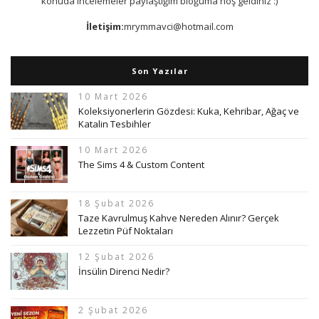
konuda incelemeler paylaştığım bloğuma hoş geldiniz :)
İletişim:
mrymmavci@hotmail.com
Son Yazılar
10 Mart 2026
Koleksiyonerlerin Gözdesi: Kuka, Kehribar, Ağaç ve
Katalin Tesbihler
10 Mart 2026
The Sims 4 & Custom Content
18 Şubat 2026
Taze Kavrulmuş Kahve Nereden Alınır? Gerçek
Lezzetin Püf Noktaları
12 Şubat 2026
İnsülin Direnci Nedir?
2 Şubat 2026