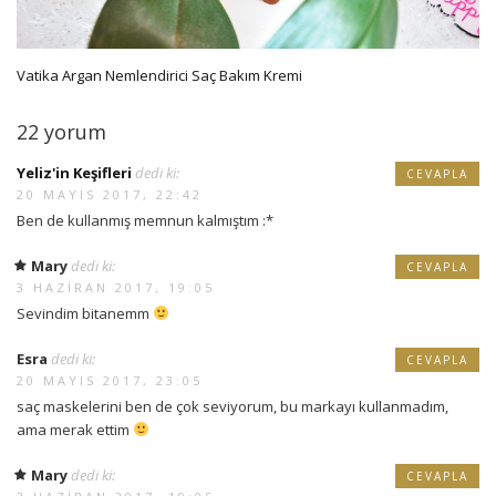
Vatika Argan Nemlendirici Saç Bakım Kremi
22 yorum
Yeliz'in Keşifleri
dedi ki:
CEVAPLA
20 MAYIS 2017, 22:42
Ben de kullanmış memnun kalmıştım :*
Mary
dedi ki:
CEVAPLA
3 HAZIRAN 2017, 19:05
Sevindim bitanemm
Esra
dedi ki:
CEVAPLA
20 MAYIS 2017, 23:05
saç maskelerini ben de çok seviyorum, bu markayı kullanmadım,
ama merak ettim
Mary
dedi ki:
CEVAPLA