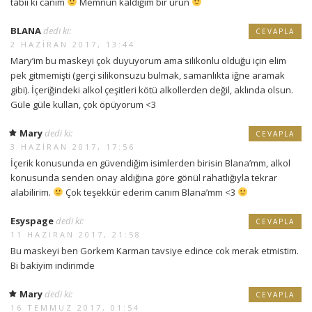
tabii ki canım
Memnun kaldığım bir ürün
BLANA
dedi ki:
CEVAPLA
2 HAZIRAN 2017, 13:44
Mary’im bu maskeyi çok duyuyorum ama silikonlu olduğu için elim
pek gitmemişti (gerçi silikonsuzu bulmak, samanlıkta iğne aramak
gibi). İçeriğindeki alkol çeşitleri kötü alkollerden değil, aklında olsun.
Güle güle kullan, çok öpüyorum <3
Mary
dedi ki:
CEVAPLA
3 HAZIRAN 2017, 17:56
İçerik konusunda en güvendiğim isimlerden birisin Blana’mm, alkol
konusunda senden onay aldığına göre gönül rahatlığıyla tekrar
alabilirim.
Çok teşekkür ederim canım Blana’mm <3
Esyspage
dedi ki:
CEVAPLA
11 HAZIRAN 2017, 21:58
Bu maskeyi ben Gorkem Karman tavsiye edince cok merak etmistim.
Bi bakiyim indirimde
Mary
dedi ki:
CEVAPLA
16 TEMMUZ 2017, 01:54