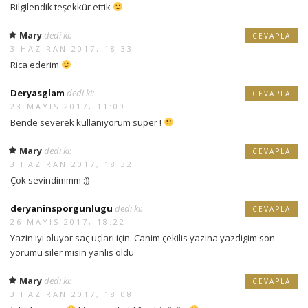
Bilgilendik teşekkür ettik
Mary
dedi ki:
CEVAPLA
3 HAZIRAN 2017, 18:33
Rica ederim
Deryasglam
dedi ki:
CEVAPLA
23 MAYIS 2017, 11:09
Bende severek kullaniyorum super !
Mary
dedi ki:
CEVAPLA
3 HAZIRAN 2017, 18:32
Çok sevindimmm :))
deryaninsporgunlugu
dedi ki:
CEVAPLA
26 MAYIS 2017, 18:22
Yazin iyi oluyor saç uçlari için. Canim çekilis yazina yazdigim son
yorumu siler misin yanlis oldu
Mary
dedi ki:
CEVAPLA
3 HAZIRAN 2017, 18:08