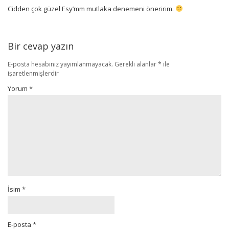
Cidden çok güzel Esy’mm mutlaka denemeni öneririm.
Bir cevap yazın
E-posta hesabınız yayımlanmayacak.
Gerekli alanlar
*
ile
işaretlenmişlerdir
Yorum
*
İsim
*
E-posta
*