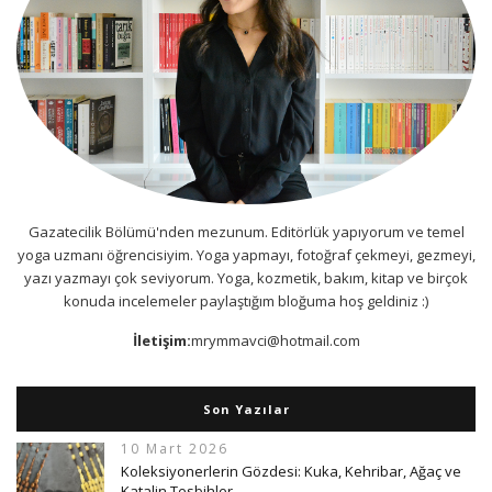
Gazatecilik Bölümü'nden mezunum. Editörlük yapıyorum ve temel
yoga uzmanı öğrencisiyim. Yoga yapmayı, fotoğraf çekmeyi, gezmeyi,
yazı yazmayı çok seviyorum. Yoga, kozmetik, bakım, kitap ve birçok
konuda incelemeler paylaştığım bloğuma hoş geldiniz :)
İletişim:
mrymmavci@hotmail.com
Son Yazılar
10 Mart 2026
Koleksiyonerlerin Gözdesi: Kuka, Kehribar, Ağaç ve
Katalin Tesbihler