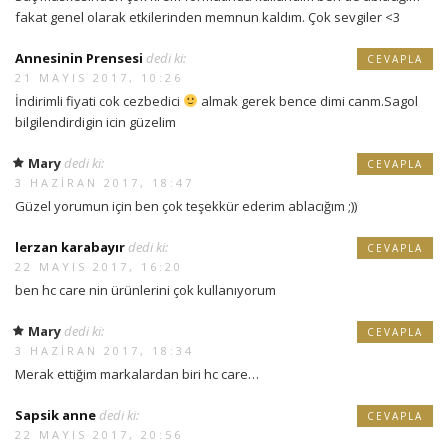
fakat genel olarak etkilerinden memnun kaldım. Çok sevgiler <3
Annesinin Prensesi
dedi ki:
CEVAPLA
21 MAYIS 2017, 10:26
İndirimli fiyati cok cezbedici
almak gerek bence dimi canm.Sagol
bilgilendirdigin icin güzelim
Mary
dedi ki:
CEVAPLA
3 HAZIRAN 2017, 18:47
Güzel yorumun için ben çok teşekkür ederim ablacığım ;))
lerzan karabayır
dedi ki:
CEVAPLA
22 MAYIS 2017, 16:20
ben hc care nin ürünlerini çok kullanıyorum
Mary
dedi ki:
CEVAPLA
3 HAZIRAN 2017, 18:34
Merak ettiğim markalardan biri hc care…
Sapsik anne
dedi ki:
CEVAPLA
22 MAYIS 2017, 20:56