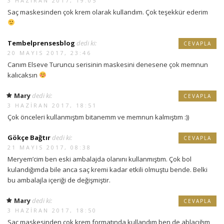
3 HAZIRAN 2017, 19:05
Saç maskesinden çok krem olarak kullandım. Çok teşekkür ederim
Tembelprensesblog
dedi ki:
CEVAPLA
20 MAYIS 2017, 23:46
Canım Elseve Turuncu serisinin maskesini denesene çok memnun
kalıcaksın
Mary
dedi ki:
CEVAPLA
3 HAZIRAN 2017, 18:51
Çok önceleri kullanmıştım bitanemm ve memnun kalmıştım :))
Gökçe Bağtır
dedi ki:
CEVAPLA
21 MAYIS 2017, 08:38
Meryem’cim ben eski ambalajda olanını kullanmıştım. Çok bol
kulandığımda bile anca saç kremi kadar etkili olmuştu bende. Belki
bu ambalajla içeriği de değişmiştir.
Mary
dedi ki:
CEVAPLA
3 HAZIRAN 2017, 18:50
Saç maskesinden çok krem formatında kullandım ben de ablacığım