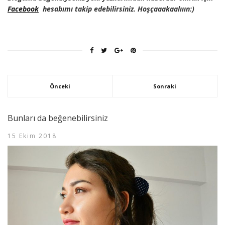
Facebook
hesabımı takip edebilirsiniz. Hoşçaaakaalııın:)
Önceki
Sonraki
Bunları da beğenebilirsiniz
15 Ekim 2018