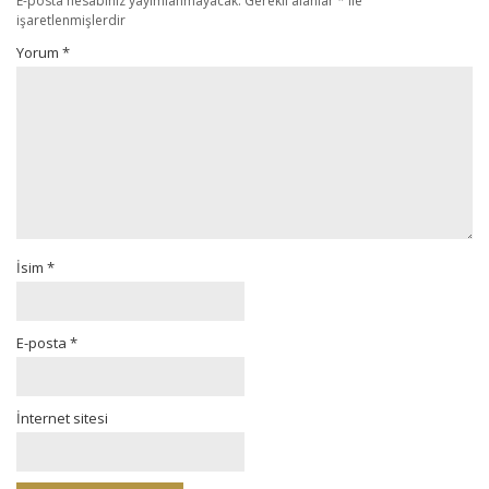
E-posta hesabınız yayımlanmayacak.
Gerekli alanlar
*
ile
işaretlenmişlerdir
Yorum
*
İsim
*
E-posta
*
İnternet sitesi