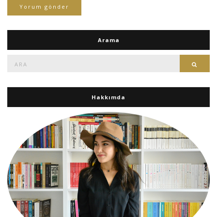
Arama
Ara:
Ara
Hakkımda