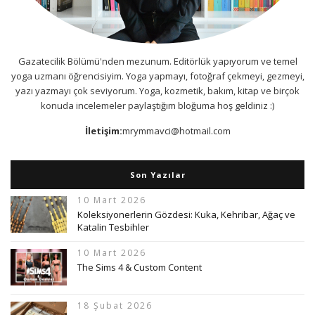
Gazatecilik Bölümü'nden mezunum. Editörlük yapıyorum ve temel
yoga uzmanı öğrencisiyim. Yoga yapmayı, fotoğraf çekmeyi, gezmeyi,
yazı yazmayı çok seviyorum. Yoga, kozmetik, bakım, kitap ve birçok
konuda incelemeler paylaştığım bloğuma hoş geldiniz :)
İletişim:
mrymmavci@hotmail.com
Son Yazılar
10 Mart 2026
Koleksiyonerlerin Gözdesi: Kuka, Kehribar, Ağaç ve
Katalin Tesbihler
10 Mart 2026
The Sims 4 & Custom Content
18 Şubat 2026