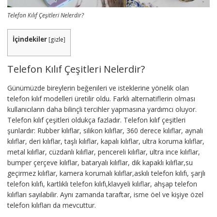
Telefon Kılıf Çeşitleri Nelerdir?
İçindekiler
[
gizle
]
Telefon Kılıf Çeşitleri Nelerdir?
Günümüzde bireylerin beğenileri ve isteklerine yönelik olan
telefon kılıf modelleri üretilir oldu. Farklı alternatiflerin olması
kullanıcıların daha bilinçli tercihler yapmasına yardımcı oluyor.
Telefon kılıf çeşitleri oldukça fazladır. Telefon kılıf çeşitleri
şunlardır: Rubber kılıflar, silikon kılıflar, 360 derece kılıflar, aynalı
kılıflar, deri kılıflar, taşlı kılıflar, kapalı kılıflar, ultra koruma kılıflar,
metal kılıflar, cüzdanlı kılıflar, pencereli kılıflar, ultra ince kılıflar,
bumper çerçeve kılıflar, bataryalı kılıflar, dik kapaklı kılıflar,su
geçirmez kılıflar, kamera korumalı kılıflar,askılı telefon kılıfı, şarjlı
telefon kılıfı, kartlıklı telefon kılıfı,klavyeli kılıflar, ahşap telefon
kılıfları sayılabilir. Aynı zamanda taraftar, isme öel ve kişiye özel
telefon kılıfları da mevcuttur.