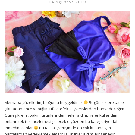
14 Ağustos 2019
Merhaba güzellerim, bloğuma hoş geldiniiz
Bugün sizlere tatile
çıkmadan önce yaptığım ufak tefek alışverişlerden bahsedeceğim.
Güneş kremi, bakım ürünlerinden neler aldım, neler kullandım
onların tek tek incelemesi gelecek o yüzden bu kategoriye dahil
etmedim canlar
Bu tatil alışverişimde en çok kullandığım
parçalardan yedeklemek amacıyla ürünler aldım. Bir senedir