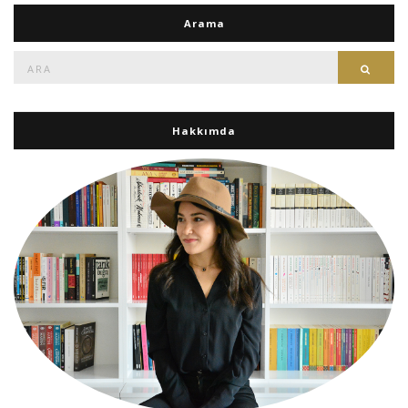
Arama
Ara:
Ara
Hakkımda