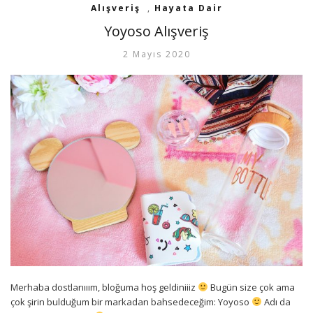
Alışveriş
,
Hayata Dair
Yoyoso Alışveriş
2 Mayıs 2020
Merhaba dostlarıııım, bloğuma hoş geldiniiiz
Bugün size çok ama
çok şirin bulduğum bir markadan bahsedeceğim: Yoyoso
Adı da