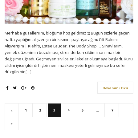
Merhaba güzelleriiim, bloğuma hoş geldiniiz :)) Bugün sizlerle geçen
hafta yaptığım alışverişin bir kısmını paylaşacağım: Cilt Bakımı
Alışverişim | Kiehl’s, Estee Lauder, The Body Shop … Sınavlarım,
yemek düzenimin bozulması, stres derken cildim inanılmaz bir
değişime uğradı. Geçmeyen sivilceler, lekeler oluşmaya başladı. Kuru
cildim iyice çıldırdı hiçbir nem maskesi yeterli gelmeyince bu sefer
düzgün bir […]
Devamını Oku
«
1
2
3
4
5
…
7
»