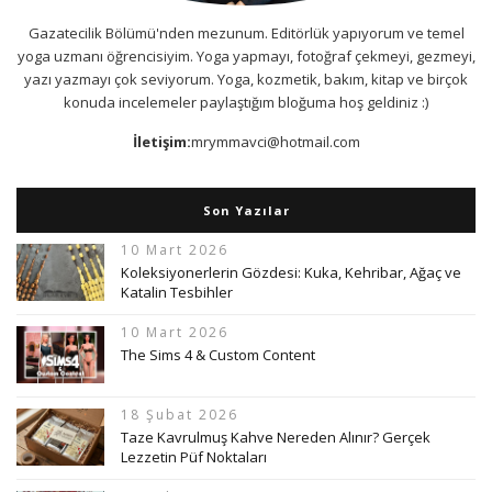
Gazatecilik Bölümü'nden mezunum. Editörlük yapıyorum ve temel
yoga uzmanı öğrencisiyim. Yoga yapmayı, fotoğraf çekmeyi, gezmeyi,
yazı yazmayı çok seviyorum. Yoga, kozmetik, bakım, kitap ve birçok
konuda incelemeler paylaştığım bloğuma hoş geldiniz :)
İletişim:
mrymmavci@hotmail.com
Son Yazılar
10 Mart 2026
Koleksiyonerlerin Gözdesi: Kuka, Kehribar, Ağaç ve
Katalin Tesbihler
10 Mart 2026
The Sims 4 & Custom Content
18 Şubat 2026
Taze Kavrulmuş Kahve Nereden Alınır? Gerçek
Lezzetin Püf Noktaları