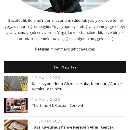
Gazatecilik Bölümü'nden mezunum. Editörlük yapıyorum ve temel
yoga uzmanı öğrencisiyim. Yoga yapmayı, fotoğraf çekmeyi, gezmeyi,
yazı yazmayı çok seviyorum. Yoga, kozmetik, bakım, kitap ve birçok
konuda incelemeler paylaştığım bloğuma hoş geldiniz :)
İletişim:
mrymmavci@hotmail.com
Son Yazılar
10 Mart 2026
Koleksiyonerlerin Gözdesi: Kuka, Kehribar, Ağaç ve
Katalin Tesbihler
10 Mart 2026
The Sims 4 & Custom Content
18 Şubat 2026
Taze Kavrulmuş Kahve Nereden Alınır? Gerçek