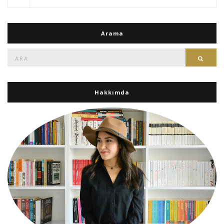
Arama
Ara:
Ara
Hakkımda