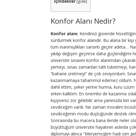
İçindekiler
[
gizle
]
Konfor Alanı Nedir?
Konfor alanı
: Kendinizi güvende hissettiğin
sürdürmek konfor alanıdır. Bu alana bir kişi y
tüm inanmışlıkları sarsıntı geçirir adeta… 
yıkılıp değişim geçirirse daha güçlendiğimi
üniversite sınavını konfor alanımdan çıka
yemeyi, sınav zamanları tatlı tüketmeyi, har
“bahane üretmeyi” de çok seviyordum. Sınav
kazanmamaya tahammül edemez oldum. Ne 
dahil ettim, şeker yerine hurma, kuru üzüm t
erken kalktım. En önemlisi de kazanma odakl
kişiyseniz zor gelebilir ama yanınızda biri v
sevdiceğim vardı. Ne zaman moralim bozulsa 
sevdiceğimin modu düştüğünde destek olma
Sonrasında bu macera bana ileride neler ol
büyüttüğüm üniversite hayatının aslında ç
diplomayı alınca “Meryemciğim hadi sen gel