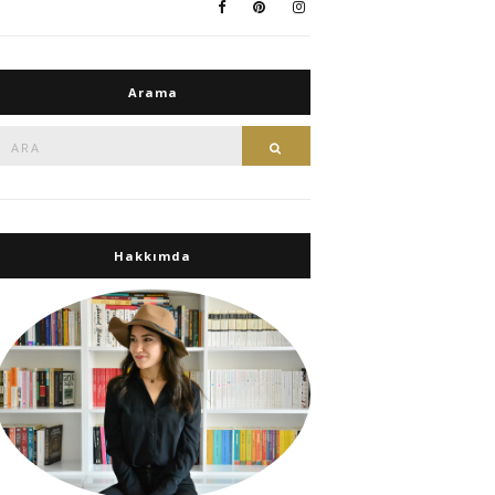
Arama
Ara:
Ara
Hakkımda