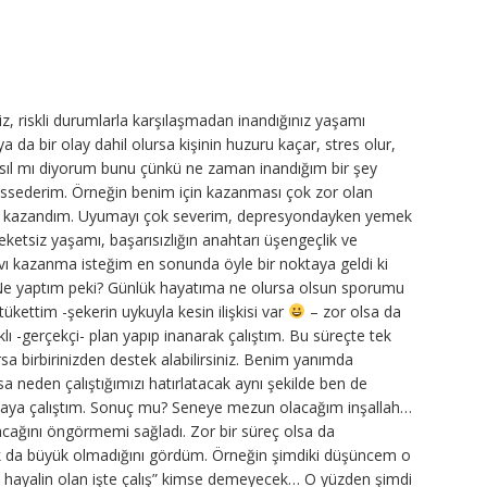
iz, riskli durumlarla karşılaşmadan inandığınız yaşamı
a da bir olay dahil olursa kişinin huzuru kaçar, stres olur,
Nasıl mı diyorum bunu çünkü ne zaman inandığım bir şey
 hissederim. Örneğin benim için kazanması çok zor olan
rak kazandım. Uyumayı çok severim, depresyondayken yemek
eketsiz yaşamı, başarısızlığın anahtarı üşengeçlik ve
ı kazanma isteğim en sonunda öyle bir noktaya geldi ki
yaptım peki? Günlük hayatıma ne olursa olsun sporumu
ükettim -şekerin uykuyla kesin ilişkisi var
– zor olsa da
ı -gerçekçi- plan yapıp inanarak çalıştım. Bu süreçte tek
arsa birbirinizden destek alabilirsiniz. Benim yanımda
neden çalıştığımızı hatırlatacak aynı şekilde ben de
ya çalıştım. Sonuç mu? Seneye mezun olacağım inşallah…
acağını öngörmemi sağladı. Zor bir süreç olsa da
ok da büyük olmadığını gördüm. Örneğin şimdiki düşüncem o
 hayalin olan işte çalış” kimse demeyecek… O yüzden şimdi