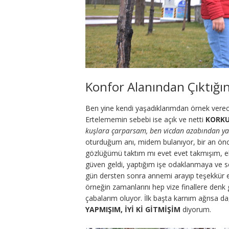
Konfor Alanından Çıktığı
Ben yine kendi yaşadıklarımdan örnek vereceğ
Ertelememin sebebi ise açık ve netti
KORK
kuşlara çarparsam, ben vicdan azabından 
oturduğum anı, midem bulanıyor, bir an önc
gözlüğümü taktım mı evet evet takmışım, ell
güven geldi, yaptığım işe odaklanmaya ve 
gün dersten sonra annemi arayıp teşekkür et
örneğin zamanlarını hep vize finallere denk g
çabalarım oluyor. İlk başta karnım ağrısa d
YAPMIŞIM, İYİ Kİ GİTMİŞİM
diyorum.