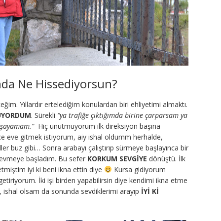
nda Ne Hissediyorsun?
im. Yıllardır ertelediğim konulardan biri ehliyetimi almaktı.
UYORDUM
. Sürekli
“ya trafiğe çıktığımda birine çarparsam ya
yaşayamam.”
Hiç unutmuyorum ilk direksiyon başına
e eve gitmek istiyorum, aiy ishal oldumm herhalde,
er buz gibi… Sonra arabayı çalıştırıp sürmeye başlayınca bir
sevmeye başladım. Bu sefer
KORKUM SEVGİYE
dönüştü. İlk
miştim iyi ki beni ikna ettin diye
Kursa gidiyorum
etiriyorum. İki işi birden yapabilirsin diye kendimi ikna etme
a, ishal olsam da sonunda sevdiklerimi arayıp
İYİ Kİ