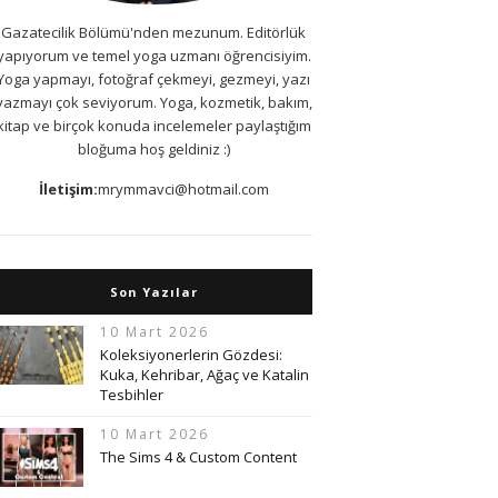
Gazatecilik Bölümü'nden mezunum. Editörlük
yapıyorum ve temel yoga uzmanı öğrencisiyim.
Yoga yapmayı, fotoğraf çekmeyi, gezmeyi, yazı
yazmayı çok seviyorum. Yoga, kozmetik, bakım,
kitap ve birçok konuda incelemeler paylaştığım
bloğuma hoş geldiniz :)
İletişim:
mrymmavci@hotmail.com
Son Yazılar
10 Mart 2026
Koleksiyonerlerin Gözdesi:
Kuka, Kehribar, Ağaç ve Katalin
Tesbihler
10 Mart 2026
The Sims 4 & Custom Content