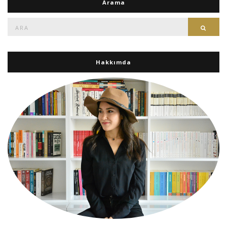
Arama
Ara:
Ara
Hakkımda