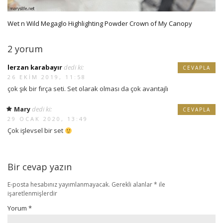
Wet n Wild Megaglo Highlighting Powder Crown of My Canopy
2 yorum
lerzan karabayır
dedi ki:
CEVAPLA
26 EKIM 2019, 11:58
çok şık bir fırça seti. Set olarak olması da çok avantajlı
Mary
dedi ki:
CEVAPLA
29 OCAK 2020, 13:49
Çok işlevsel bir set
Bir cevap yazın
E-posta hesabınız yayımlanmayacak.
Gerekli alanlar
*
ile
işaretlenmişlerdir
Yorum
*