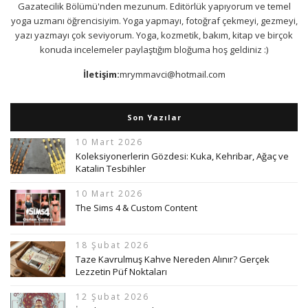
Gazatecilik Bölümü'nden mezunum. Editörlük yapıyorum ve temel
yoga uzmanı öğrencisiyim. Yoga yapmayı, fotoğraf çekmeyi, gezmeyi,
yazı yazmayı çok seviyorum. Yoga, kozmetik, bakım, kitap ve birçok
konuda incelemeler paylaştığım bloğuma hoş geldiniz :)
İletişim:
mrymmavci@hotmail.com
Son Yazılar
10 Mart 2026
Koleksiyonerlerin Gözdesi: Kuka, Kehribar, Ağaç ve
Katalin Tesbihler
10 Mart 2026
The Sims 4 & Custom Content
18 Şubat 2026
Taze Kavrulmuş Kahve Nereden Alınır? Gerçek
Lezzetin Püf Noktaları
12 Şubat 2026