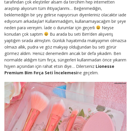
tarafından çok eleştiriler alsam da tercihim hep internetten
araştırıp alıyorum tüm ihtiyaçlarımı… Beğenmediğin,
beklemediğin bir şey gelirse napıyorsun diyenleriniz olacaktır iade
ediyorum arkadaşlar! Kullanmadığım, kullanamayacağım bir şeye
neden para vereyim. İade o durumlar için geçerli
Neyse
konudan çok saptım
Bu arada bu seti Bim’den alışveriş
yaptığım sırada almıştım. Günlük hayatımda makyajımın olmazsa
olmazı allık, pudra ve göz makyajı olduğundan bu seti görür
görmez aldım. Henüz denemedim ancak bir defa yıkadım. Ben
normalde aldığım tüm fırça, süngerleri kullanmadan önce yıkarım
hijyen açısından için rahat etsin diye… Dilerseniz
Lionesse
Premium Bim Fırça Seti İncelemesi
ne geçelim.