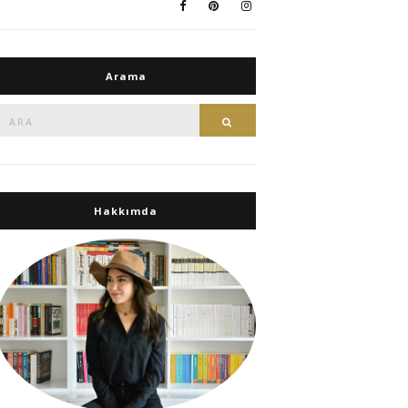
Arama
Ara:
Ara
Hakkımda