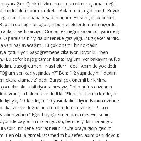
latmayacağım. Çünkü bizim amacımız onları suçlamak değil.
hmetlik oldu sonra 4 erkek… Ablam okula gidemedi. Büyük
eği olan, bana babalık yapan adam. En son çocuk benim.
. Babam da sağır olduğu için bu meselelerden anlamıyordu.
ardı ve hızarcıydı. Oradan ekmeğini kazanırdı; yani ne iş
O paralarla bir yılda bir teneke gaz yağı, 2 kg şeker alırdık.
a yeni başlayacağım. Bu çok önemli bir noktadır
a götürüyor; başöğretmene çıkarıyor. Diyor ki: “ben
m.” Bu sefer başöğretmen bana: ”Oğlum, ver bakayım nüfus
edim. Başöğretmen: “Nasıl olur?” dedi. Abim de yok dedi.
”Oğlum sen kaç yaşındasın?” Ben: “12 yaşındayım” dedim.
i okula alamayız” dedi. Burası çok önemli bir kırılma
çocuklar okulu bitiriyor, alamayız. Daha nüfus cüzdanın
ir davranışta bulundu ve dedi ki: “Efendim, benim kardeşim
ediği yaş 10; kardeşim 10 yaşındadır.” diyor. Bunun üzerine
nda kalıyor ve doğrusunu tercih ederek diyor ki: “Peki o
yazdırın getirin.” Eğer başöğretmen bana deseydi senin
köyümde dayılarım marangozdu, ben de iyi bir marangoz
apıldı bir sene sonra; belli bir süre oraya gidip geldim.
ım. Ben okula gitmek istemedim bu sefer, abim beni dövdü;