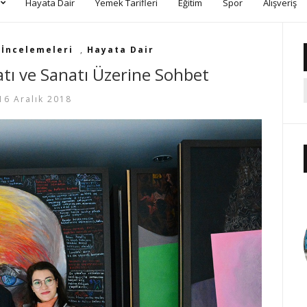
Hayata Dair
Yemek Tarifleri
Eğitim
Spor
Alışveriş
 İncelemeleri
,
Hayata Dair
tı ve Sanatı Üzerine Sohbet
16 Aralık 2018