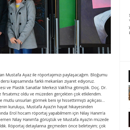
 olan Mustafa Ayaz ile röportajımızı paylaşacağım. Bloğumu
 dersi kapsamında farklı mekanları ziyaret ediyoruz.
i ve Plastik Sanatlar Merkezi Vakfı’na gitmiştik. Doç. Dr.
 fırsatımız oldu ve müzeden gerçekten çok etkilendim.
mutlu unsurları görmek beni iyi hissettirmişti açıkçası…
enin kuruluşu, Mustafa Ayaz’ın hayat hikayesinden
sında Erol hocam röportaj yapabilmem için Nilay Hanım’a
 Hemen Nilay Hanım’la görüştük ve Mustafa Ayaz’ın müzede
ldık. Röportaj detaylarına geçmeden önce belirteyim; çok