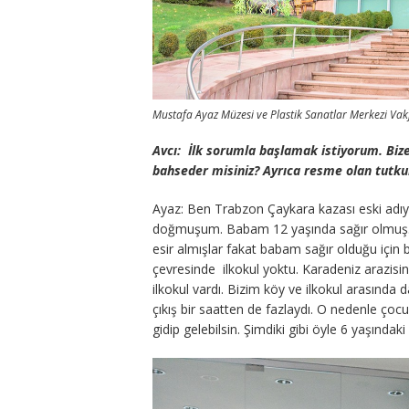
Mustafa Ayaz Müzesi ve Plastik Sanatlar Merkezi Vak
Avcı:
İlk sorumla başlamak istiyorum. Biz
bahseder misiniz? Ayrıca resme olan tutkun
Ayaz: Ben Trabzon Çaykara kazası eski adıyl
doğmuşum. Babam 12 yaşında sağır olmuş. 
esir almışlar fakat babam sağır olduğu içi
çevresinde ilkokul yoktu. Karadeniz arazisi
ilkokul vardı. Bizim köy ve ilkokul arasında 
çıkış bir saatten de fazlaydı. O nedenle çoc
gidip gelebilsin. Şimdiki gibi öyle 6 yaşınd