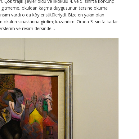
m. Çok trajik şeyler oldu ve ilkokulu 4. ve 5. sınıfta korkunç
kula gitmeme, okuldan kaçma duygusunun tersine okuma
nsım vardı o da köy enstitüleriydi. Bize en yakın olan
n okulun sınavlarına girdim; kazandım. Orada 3. sınıfa kadar
derslerim ve resim dersinde…