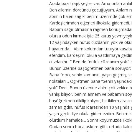
Arada bazı trajik şeyler var. Ama onları an
Ben ailemin dördüncü çocuğuyum. Ablam ra
abimin halen sağ ki benim üzerimde çok em
Kardeşlerimden diğerleri ilkokula gidemedi
Babam sağır olmasına rağmen konuşmadan anl
olursa odun kırmak işte 25 kuruş yevmiyeyle. 
12 yaşındayken nüfus cüzdanım yok ve okul
hayatımda… Abim kolumdan tutuyor kasabay
efendim, kardeşimi okula yazdırmaya geldi
cüzdanını…” Ben de “nüfus cüzdanım yok.” d
Bunun üzerine başöğretmen bana soruyor: 
Bana “ooo, senin zamanın, yaşın geçmiş; sen
noktaları… Öğretmen bana “Senin yaşındaki 
yok” Dedi. Bunun üzerine abim çok zekice b
yanlış biliyor, benim annem ve babamın söyl
başöğretmen dikilip kalıyor, bir ikilem arası
zaman gidin, nüfus idaresinden 10 yaşında 
yaşın geçti diye okula gidemezdim. Benim 
olurdum herhalde… Sonra köyümüzde ilkokul y
Ondan sonra hoca askere gitti, ortada kald