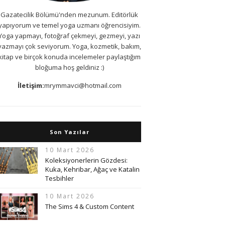
Gazatecilik Bölümü'nden mezunum. Editörlük
yapıyorum ve temel yoga uzmanı öğrencisiyim.
Yoga yapmayı, fotoğraf çekmeyi, gezmeyi, yazı
yazmayı çok seviyorum. Yoga, kozmetik, bakım,
kitap ve birçok konuda incelemeler paylaştığım
bloğuma hoş geldiniz :)
İletişim:
mrymmavci@hotmail.com
Son Yazılar
10 Mart 2026
Koleksiyonerlerin Gözdesi:
Kuka, Kehribar, Ağaç ve Katalin
Tesbihler
10 Mart 2026
The Sims 4 & Custom Content