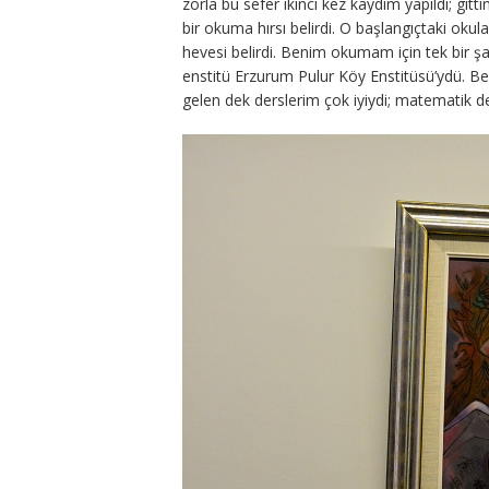
zorla bu sefer ikinci kez kaydım yapıldı; gitti
bir okuma hırsı belirdi. O başlangıçtaki o
hevesi belirdi. Benim okumam için tek bir şa
enstitü Erzurum Pulur Köy Enstitüsü’ydü. Be
gelen dek derslerim çok iyiydi; matematik 