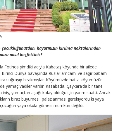
fı
e çocukluğunuzdan, hayatınızın kırılma noktalarından
uzu nasıl keşfettiniz?
a Fotinos şimdiki adıyla Kabataş köyünde bir ailede
Birinci Dünya Savaşı’nda Ruslar amcamı ve sağır babamı
n biraz uğraşıp bırakmışlar. Köyümüzde hatta köyümüzün
nde yamaç vadiler vardır. Kasabada, Çaykara’da bir tane
da iniş, yamaçtan aşağı kolay olduğu için yarım saatti. Ancak
ukların biraz büyümesi, palazlanması gerekiyordu ki yaya
aki çocuğun yaya okula gitmesi mümkün değildi.