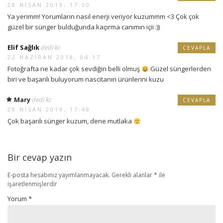
28 NISAN 2019, 17:50
Ya yerimm! Yorumların nasıl enerji veriyor kuzummm <3 Çok çok
güzel bir sünger bulduğunda kaçırma canımın içii :))
Elif Sağlık
dedi ki:
CEVAPLA
22 HAZIRAN 2018, 04:17
Fotoğrafta ne kadar çok sevdiğin belli olmuş
Güzel süngerlerden
biri ve başarılı buluyorum nascitanın ürünlerini kuzu
Mary
dedi ki:
CEVAPLA
28 NISAN 2019, 17:48
Çok başarılı sünger kuzum, dene mutlaka
Bir cevap yazın
E-posta hesabınız yayımlanmayacak.
Gerekli alanlar
*
ile
işaretlenmişlerdir
Yorum
*