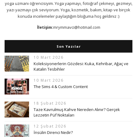
yoga uzmanı öğrencisiyim. Yoga yapmayı, fotoğraf çekmeyi, gezmeyi,
yazı yazmayı çok seviyorum. Yoga, kozmetik, bakım, kitap ve birçok
konuda incelemeler paylaştığım bloğuma hoş geldiniz :)
İletişim:
mrymmavci@hotmail.com
Son Yazılar
10 Mart 2026
Koleksiyonerlerin Gözdesi: Kuka, Kehribar, Ağaç ve
Katalin Tesbihler
10 Mart 2026
The Sims 4 & Custom Content
18 Şubat 2026
Taze Kavrulmuş Kahve Nereden Alınır? Gerçek
Lezzetin Püf Noktaları
12 Şubat 2026
İnsülin Direnci Nedir?