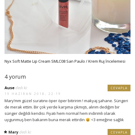
Nyx Soft Matte Lip Cream SMLC08 San Paulo / Krem Ruj İncelemesi
4 yorum
Ause
dedi ki:
CEVAPLA
19 HAZIRAN 2018, 22:19
Mary’mm güzel suratınıı öper öper bitiririm ! makyaj şahane. Süngeri
de merak ettim. Bir çok yerde karşıma çıkmıştı, alırım dediğim bir
sünger değildi kendisi. Fiyatı hem normal hem indirimli olarak
uygunmuş ben bakarım buna merak ettirdin
<3 emeğine sağlık
Mary
dedi ki:
CEVAPLA