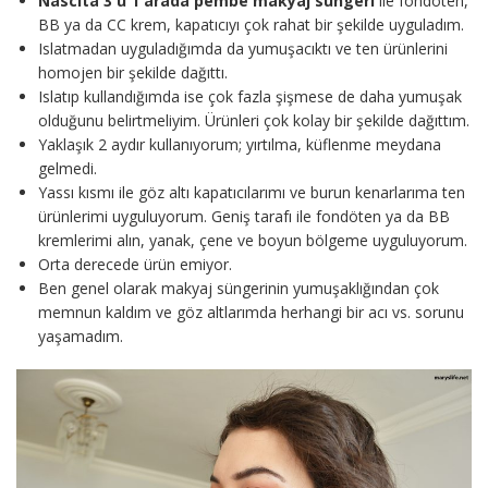
Nascita 3 ü 1 arada pembe makyaj süngeri
ile fondöten,
BB ya da CC krem, kapatıcıyı çok rahat bir şekilde uyguladım.
Islatmadan uyguladığımda da yumuşacıktı ve ten ürünlerini
homojen bir şekilde dağıttı.
Islatıp kullandığımda ise çok fazla şişmese de daha yumuşak
olduğunu belirtmeliyim. Ürünleri çok kolay bir şekilde dağıttım.
Yaklaşık 2 aydır kullanıyorum; yırtılma, küflenme meydana
gelmedi.
Yassı kısmı ile göz altı kapatıcılarımı ve burun kenarlarıma ten
ürünlerimi uyguluyorum. Geniş tarafı ile fondöten ya da BB
kremlerimi alın, yanak, çene ve boyun bölgeme uyguluyorum.
Orta derecede ürün emiyor.
Ben genel olarak makyaj süngerinin yumuşaklığından çok
memnun kaldım ve göz altlarımda herhangi bir acı vs. sorunu
yaşamadım.