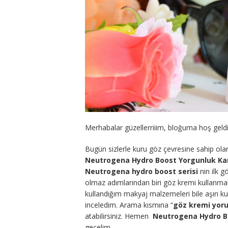
Merhabalar güzellerriiim, bloğuma hoş geldi
Bugün sizlerle kuru göz çevresine sahip ol
Neutrogena Hydro Boost Yorgunluk Kar
Neutrogena hydro boost serisi
nin ilk 
olmaz adımlarından biri göz kremi kullan
kullandığım makyaj malzemeleri bile aşırı k
inceledim. Arama kısmına “
göz kremi yoru
atabilirsiniz. Hemen
Neutrogena Hydro Bo
geçelim.