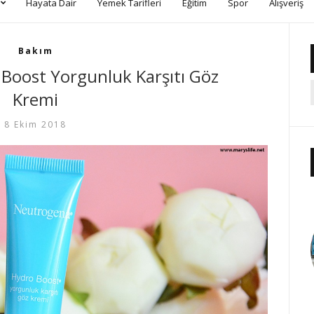
Hayata Dair
Yemek Tarifleri
Eğitim
Spor
Alışveriş
Bakım
Boost Yorgunluk Karşıtı Göz
Kremi
8 Ekim 2018