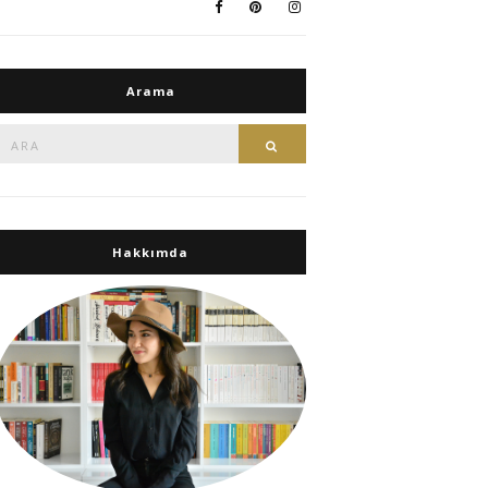
Arama
Ara:
Ara
Hakkımda