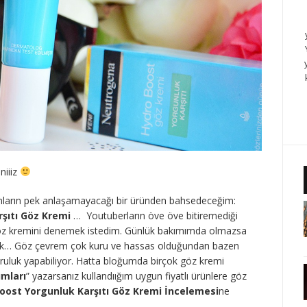
niiiz
anların pek anlaşamayacağı bir üründen bahsedeceğim:
şıtı Göz Kremi
… Youtuberların öve öve bitiremediği
göz kremini denemek istedim. Günlük bakımımda olmazsa
mak… Göz çevrem çok kuru ve hassas olduğundan bazen
uruluk yapabiliyor. Hatta bloğumda birçok göz kremi
mları
” yazarsanız kullandıığım uygun fiyatlı ürünlere göz
ost Yorgunluk Karşıtı Göz Kremi İncelemesi
ne