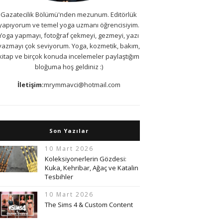
Gazatecilik Bölümü'nden mezunum. Editörlük
yapıyorum ve temel yoga uzmanı öğrencisiyim.
Yoga yapmayı, fotoğraf çekmeyi, gezmeyi, yazı
yazmayı çok seviyorum. Yoga, kozmetik, bakım,
kitap ve birçok konuda incelemeler paylaştığım
bloğuma hoş geldiniz :)
İletişim:
mrymmavci@hotmail.com
Son Yazılar
10 Mart 2026
Koleksiyonerlerin Gözdesi:
Kuka, Kehribar, Ağaç ve Katalin
Tesbihler
10 Mart 2026
The Sims 4 & Custom Content