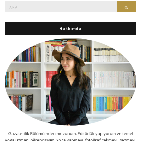
Ara:
Ara
Hakkımda
Gazatecilik Bölümü'nden mezunum. Editörlük yapıyorum ve temel
yoga uzmanı öğrencisiyim. Yoga yapmayı, fotoğraf çekmeyi, gezmeyi,