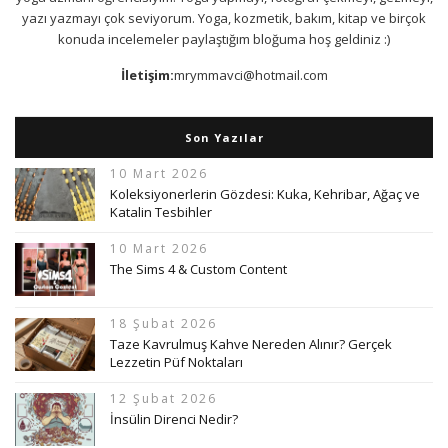
yazı yazmayı çok seviyorum. Yoga, kozmetik, bakım, kitap ve birçok
konuda incelemeler paylaştığım bloğuma hoş geldiniz :)
İletişim:
mrymmavci@hotmail.com
Son Yazılar
10 Mart 2026
Koleksiyonerlerin Gözdesi: Kuka, Kehribar, Ağaç ve
Katalin Tesbihler
10 Mart 2026
The Sims 4 & Custom Content
18 Şubat 2026
Taze Kavrulmuş Kahve Nereden Alınır? Gerçek
Lezzetin Püf Noktaları
12 Şubat 2026
İnsülin Direnci Nedir?