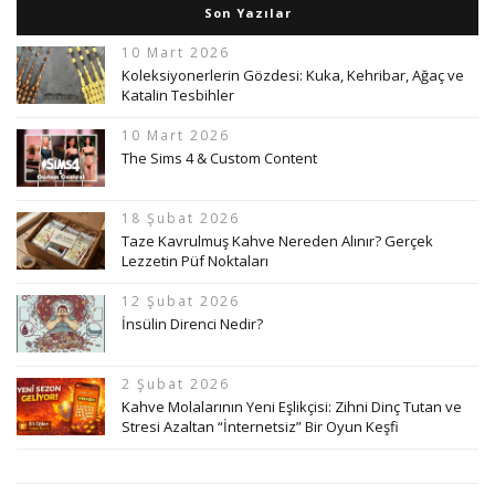
Son Yazılar
10 Mart 2026
Koleksiyonerlerin Gözdesi: Kuka, Kehribar, Ağaç ve
Katalin Tesbihler
10 Mart 2026
The Sims 4 & Custom Content
18 Şubat 2026
Taze Kavrulmuş Kahve Nereden Alınır? Gerçek
Lezzetin Püf Noktaları
12 Şubat 2026
İnsülin Direnci Nedir?
2 Şubat 2026
Kahve Molalarının Yeni Eşlikçisi: Zihni Dinç Tutan ve
Stresi Azaltan “İnternetsiz” Bir Oyun Keşfi