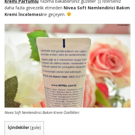
Kremi Parfümlü
Yazıma bakabilirsiniz güzeller :)) İsterseniz
daha fazla gevezelik etmeden
Nivea Soft Nemlendirici Bakım
Kremi İncelemesi
ne geçeyim.
Nivea Soft Nemlendirici Bakım Kremi Özellikleri
İçindekiler
[
gizle
]