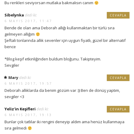
Bu renkleri seviyorsan mutlaka bakmalısın canım
Sibelynka
dedi ki:
CEVAPLA
6 MAYIS 2017, 11:47
Bende de olan ama Deborah allığı kullanmaktan bir türlü sıra
gelmeyen allığım
Şeftali tonlarında allık sevenler için uygun fiyatlı, güzel bir alternatif
bence
*Blog keşif etkinliğinden buldum bloğunu. Takipteyim.
Sevgiler
Mary
dedi ki:
CEVAPLA
6 MAYIS 2017, 19:57
Deborah allıklarda da benim gözüm var :)) Ben de dönüş yaptım,
sevgiler <3
Yeliz'in Keşifleri
dedi ki:
CEVAPLA
6 MAYIS 2017, 19:13
Bunlar çok tatlılar iki rengini deneyip aldım ama henüz kullanmaya
sıra gelmedi