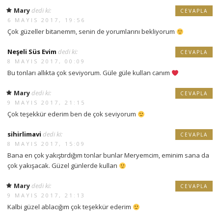
Mary
dedi ki:
CEVAPLA
6 MAYIS 2017, 19:56
Çok güzeller bitanemm, senin de yorumlarını bekliyorum
Neşeli Süs Evim
dedi ki:
CEVAPLA
8 MAYIS 2017, 00:09
Bu tonları allıkta çok seviyorum. Güle güle kullan canım
Mary
dedi ki:
CEVAPLA
9 MAYIS 2017, 21:15
Çok teşekkür ederim ben de çok seviyorum
sihirlimavi
dedi ki:
CEVAPLA
8 MAYIS 2017, 15:09
Bana en çok yakıştırdığım tonlar bunlar Meryemcim, eminim sana da
çok yakışacak. Güzel günlerde kullan
Mary
dedi ki:
CEVAPLA
9 MAYIS 2017, 21:13
Kalbi güzel ablacığım çok teşekkür ederim