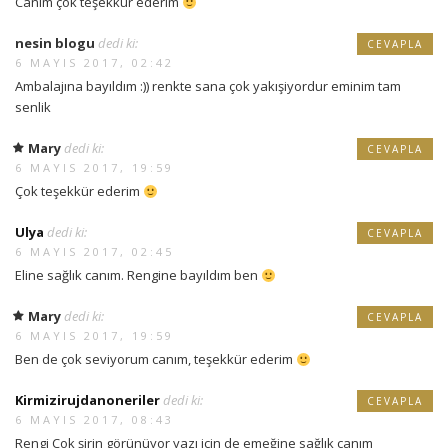
Canım çok teşekkür ederim
nesin blogu
dedi ki:
CEVAPLA
6 MAYIS 2017, 02:42
Ambalajına bayıldım :)) renkte sana çok yakışiyordur eminim tam
senlik
Mary
dedi ki:
CEVAPLA
6 MAYIS 2017, 19:59
Çok teşekkür ederim
Ulya
dedi ki:
CEVAPLA
6 MAYIS 2017, 02:45
Eline sağlık canım. Rengine bayıldım ben
Mary
dedi ki:
CEVAPLA
6 MAYIS 2017, 19:59
Ben de çok seviyorum canım, teşekkür ederim
Kirmizirujdanoneriler
dedi ki:
CEVAPLA
6 MAYIS 2017, 08:43
Rengi Çok şirin görünüyor yazı için de emeğine sağlık canım