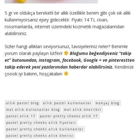
5 gr ve oldukça bereketli bir allık özellikle benim gibi çok sık allık
kullanmıyorsanız epey gidecektir. Fiyatı: 14 TL civarı,
rossmanlarda, internet üzerindeki kozmetik mağazalarından
alabilirsiniz.
Sizler hangi allıkları seviyorsunuz, tavsiyeleriniz neler? Benimle
yorum olarak paylaşın lütfen!
Bloğumu beğendiyseniz “takip
et” butonundan, instagram, facebook, Google + ve pinterestten
takip ederek yeni yazılarımdan haberdar olabilirsiniz.
Kendinize
çoook iyi bakınn, hoşçakalııın
allık pastel blog
allık pastel kullananlar
makyaj blog
mat allık kullananlar blog
mat allık önerileri
pastel allık 17
pastel pretty cheeks allık 17
pastel pretty cheeks allık fiyatları
pastel pretty cheeks allık kullananlar
pastel pretty cheeks allık önerisi