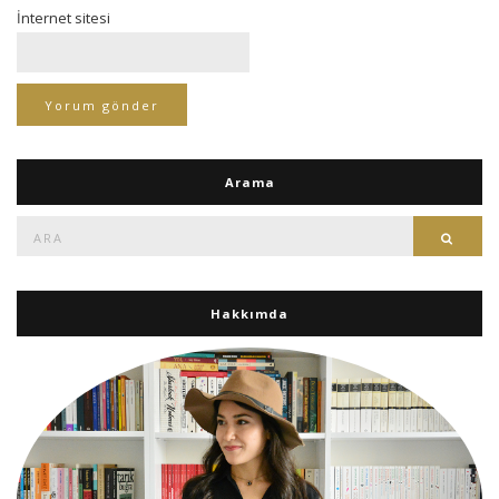
İnternet sitesi
Arama
Ara:
Ara
Hakkımda