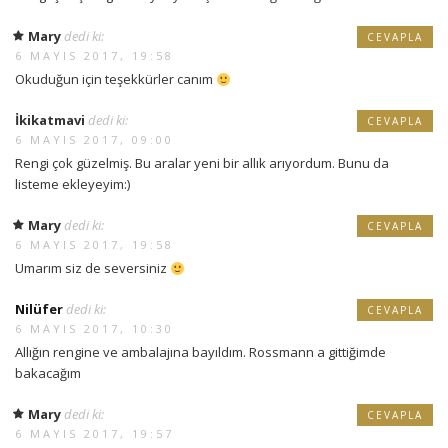
Mary
dedi ki:
CEVAPLA
6 MAYIS 2017, 19:58
Okuduğun için teşekkürler canım
İkikatmavi
dedi ki:
CEVAPLA
6 MAYIS 2017, 09:00
Rengi çok güzelmiş. Bu aralar yeni bir allık arıyordum. Bunu da
listeme ekleyeyim:)
Mary
dedi ki:
CEVAPLA
6 MAYIS 2017, 19:58
Umarım siz de seversiniz
Nilüfer
dedi ki:
CEVAPLA
6 MAYIS 2017, 10:30
Allığın rengine ve ambalajına bayıldım. Rossmann a gittiğimde
bakacağım
Mary
dedi ki:
CEVAPLA
6 MAYIS 2017, 19:57