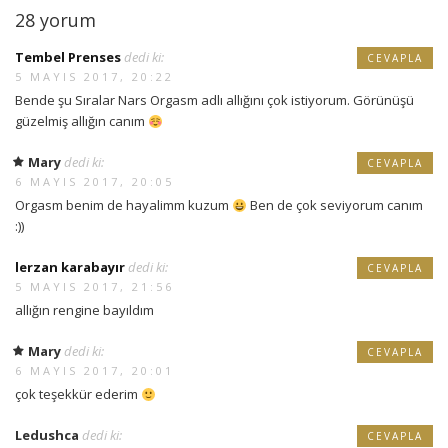
28 yorum
Tembel Prenses
dedi ki:
CEVAPLA
5 MAYIS 2017, 20:22
Bende şu Sıralar Nars Orgasm adlı allığını çok istiyorum. Görünüşü
güzelmiş allığın canım
Mary
dedi ki:
CEVAPLA
6 MAYIS 2017, 20:05
Orgasm benim de hayalimm kuzum
Ben de çok seviyorum canım
:))
lerzan karabayır
dedi ki:
CEVAPLA
5 MAYIS 2017, 21:56
allığın rengine bayıldım
Mary
dedi ki:
CEVAPLA
6 MAYIS 2017, 20:01
çok teşekkür ederim
Ledushca
dedi ki:
CEVAPLA