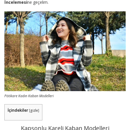
İncelemesi
ne geçelim.
Pötikare Kadın Kaban Modelleri
İçindekiler
[
gizle
]
Kapşonlu Kareli Kaban Modelleri