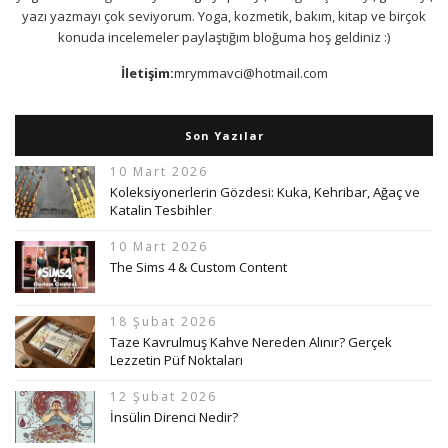
yazı yazmayı çok seviyorum. Yoga, kozmetik, bakım, kitap ve birçok
konuda incelemeler paylaştığım bloğuma hoş geldiniz :)
İletişim:
mrymmavci@hotmail.com
Son Yazılar
10 Mart 2026
Koleksiyonerlerin Gözdesi: Kuka, Kehribar, Ağaç ve
Katalin Tesbihler
10 Mart 2026
The Sims 4 & Custom Content
18 Şubat 2026
Taze Kavrulmuş Kahve Nereden Alınır? Gerçek
Lezzetin Püf Noktaları
12 Şubat 2026
İnsülin Direnci Nedir?