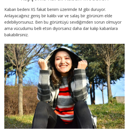
Kaban bedeni XS fakat benim üzerimde M gibi duruyor.
Anlayacağınız geniş bir kalıbı var ve salaş bir görünüm elde
edebiliyorsunuz. Ben bu görüntüyü sevdiğimden sorun olmuyor
ama vücudumu belli etsin diyorsanız daha dar kalıp kabanlara
bakabilirsiniz.