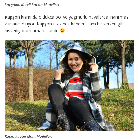
Kapşonlu Kareli Kaban Modelleri
Kapşon kısmı da oldukça bol ve yağmurlu havalarda inanılmaz
kurtarıcı oluyor. Kapşonu takınca kendimi tam bir serseri gibi
hissediyorum ama olsundu
Kadın Kaban Mont Modelleri