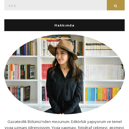
Ara:
Ara
Hakkımda
Gazatecilik Bölümü'nden mezunum. Editörlük yapıyorum ve temel
yoga uzmanı öğrencisiyim. Yoga yapmayı, fotoğraf çekmeyi, gezmeyi,