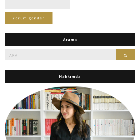
Arama
Ara:
Ara
Hakkımda