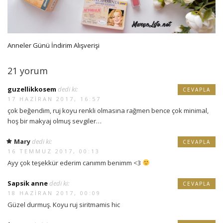
Anneler Günü İndirim Alışverişi
21 yorum
guzellikkosem
dedi ki:
CEVAPLA
17 HAZIRAN 2017, 16:57
çok beğendim, ruj koyu renkli olmasına rağmen bence çok minimal,
hoş bir makyaj olmuş sevgiler…
Mary
dedi ki:
CEVAPLA
16 TEMMUZ 2017, 00:13
Ayy çok teşekkür ederim canımm benimm <3
Sapsik anne
dedi ki:
CEVAPLA
18 HAZIRAN 2017, 00:09
Güzel durmuş. Koyu ruj siritmamis hic