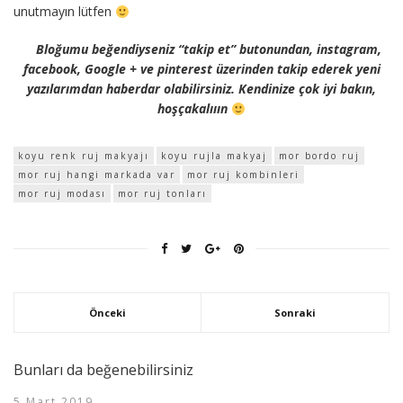
unutmayın lütfen
Bloğumu beğendiyseniz “takip et” butonundan, instagram,
facebook, Google + ve pinterest üzerinden takip ederek yeni
yazılarımdan haberdar olabilirsiniz. Kendinize çok iyi bakın,
hoşçakalııın
koyu renk ruj makyajı
koyu rujla makyaj
mor bordo ruj
mor ruj hangi markada var
mor ruj kombinleri
mor ruj modası
mor ruj tonları
Önceki
Sonraki
Bunları da beğenebilirsiniz
5 Mart 2019