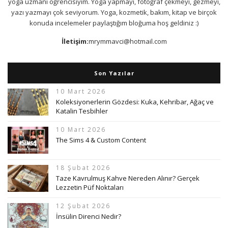
yoga uzmanı öğrencisiyim. Yoga yapmayı, fotoğraf çekmeyi, gezmeyi,
yazı yazmayı çok seviyorum. Yoga, kozmetik, bakım, kitap ve birçok
konuda incelemeler paylaştığım bloğuma hoş geldiniz :)
İletişim:
mrymmavci@hotmail.com
Son Yazılar
10 Mart 2026
Koleksiyonerlerin Gözdesi: Kuka, Kehribar, Ağaç ve
Katalin Tesbihler
10 Mart 2026
The Sims 4 & Custom Content
18 Şubat 2026
Taze Kavrulmuş Kahve Nereden Alınır? Gerçek
Lezzetin Püf Noktaları
12 Şubat 2026
İnsülin Direnci Nedir?