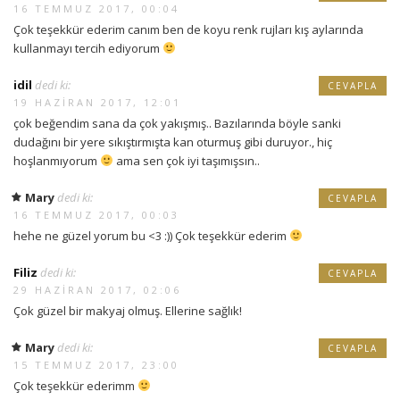
16 TEMMUZ 2017, 00:04
Çok teşekkür ederim canım ben de koyu renk rujları kış aylarında
kullanmayı tercih ediyorum
idil
dedi ki:
CEVAPLA
19 HAZIRAN 2017, 12:01
çok beğendim sana da çok yakışmış.. Bazılarında böyle sanki
dudağını bir yere sıkıştırmışta kan oturmuş gibi duruyor., hiç
hoşlanmıyorum
ama sen çok iyi taşımışsın..
Mary
dedi ki:
CEVAPLA
16 TEMMUZ 2017, 00:03
hehe ne güzel yorum bu <3 :)) Çok teşekkür ederim
Filiz
dedi ki:
CEVAPLA
29 HAZIRAN 2017, 02:06
Çok güzel bir makyaj olmuş. Ellerine sağlık!
Mary
dedi ki:
CEVAPLA
15 TEMMUZ 2017, 23:00
Çok teşekkür ederimm