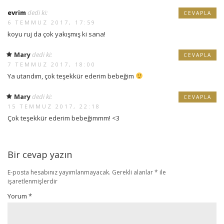
evrim
dedi ki:
CEVAPLA
6 TEMMUZ 2017, 17:59
koyu ruj da çok yakışmış ki sana!
Mary
dedi ki:
CEVAPLA
7 TEMMUZ 2017, 18:00
Ya utandım, çok teşekkür ederim bebeğim
Mary
dedi ki:
CEVAPLA
15 TEMMUZ 2017, 22:18
Çok teşekkür ederim bebeğimmm! <3
Bir cevap yazın
E-posta hesabınız yayımlanmayacak.
Gerekli alanlar
*
ile
işaretlenmişlerdir
Yorum
*