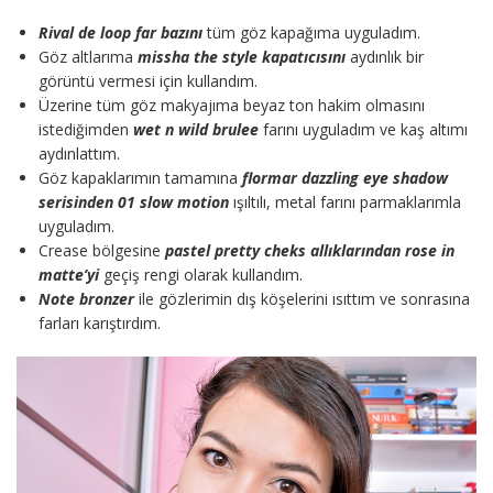
Rival de loop far bazını
tüm göz kapağıma uyguladım.
Göz altlarıma
missha the style kapatıcısını
aydınlık bir
görüntü vermesi için kullandım.
Üzerine tüm göz makyajıma beyaz ton hakim olmasını
istediğimden
wet n wild brulee
farını uyguladım ve kaş altımı
aydınlattım.
Göz kapaklarımın tamamına
flormar dazzling eye shadow
serisinden 01 slow motion
ışıltılı, metal farını parmaklarımla
uyguladım.
Crease bölgesine
pastel pretty cheks allıklarından rose in
matte’yi
geçiş rengi olarak kullandım.
Note bronzer
ile gözlerimin dış köşelerini ısıttım ve sonrasına
farları karıştırdım.