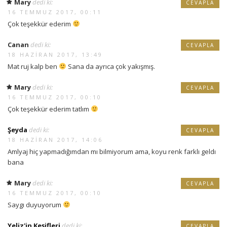
Mary
dedi ki:
CEVAPLA
16 TEMMUZ 2017, 00:11
Çok teşekkür ederim
Canan
dedi ki:
CEVAPLA
18 HAZIRAN 2017, 13:49
Mat ruj kalp ben
Sana da ayrıca çok yakışmış.
Mary
dedi ki:
CEVAPLA
16 TEMMUZ 2017, 00:10
Çok teşekkür ederim tatlım
Şeyda
dedi ki:
CEVAPLA
18 HAZIRAN 2017, 14:06
Amlyaj hiç yapmadığımdan mı bilmiyorum ama, koyu renk farklı geldı
bana
Mary
dedi ki:
CEVAPLA
16 TEMMUZ 2017, 00:10
Saygı duyuyorum
Yeliz'in Keşifleri
dedi ki:
CEVAPLA