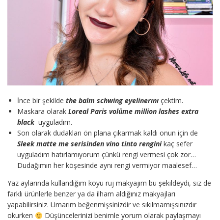
İnce bir şekilde
the balm schwing eyelinerını
çektim.
Maskara olarak
Loreal Paris volüme million lashes extra
black
uyguladım.
Son olarak dudakları ön plana çıkarmak kaldı onun için de
Sleek matte me serisinden vino tinto rengini
kaç sefer
uyguladım hatırlamıyorum çünkü rengi vermesi çok zor…
Dudağımın her köşesinde aynı rengi vermiyor maalesef…
Yaz aylarında kullandığım koyu ruj makyajım bu şekildeydi, siz de
farklı ürünlerle benzer ya da ilham aldığınız makyajları
yapabilirsiniz. Umarım beğenmişsinizdir ve sıkılmamışsınızdır
okurken
Düşüncelerinizi benimle yorum olarak paylaşmayı