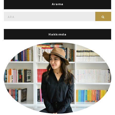
Arama
Ara:
Ara
Hakkımda