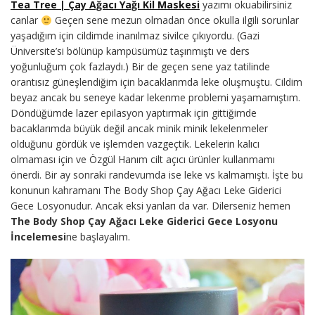
Tea Tree | Çay Ağacı Yağı Kil Maskesi
yazımı okuabilirsiniz
canlar
Geçen sene mezun olmadan önce okulla ilgili sorunlar
yaşadığım için cildimde inanılmaz sivilce çıkıyordu. (Gazi
Üniversite’si bölünüp kampüsümüz taşınmıştı ve ders
yoğunluğum çok fazlaydı.) Bir de geçen sene yaz tatilinde
orantısız güneşlendiğim için bacaklarımda leke oluşmuştu. Cildim
beyaz ancak bu seneye kadar lekenme problemi yaşamamıştım.
Döndüğümde lazer epilasyon yaptırmak için gittiğimde
bacaklarımda büyük değil ancak minik minik lekelenmeler
olduğunu gördük ve işlemden vazgeçtik. Lekelerin kalıcı
olmaması için ve Özgül Hanım cilt açıcı ürünler kullanmamı
önerdi. Bir ay sonraki randevumda ise leke vs kalmamıştı. İşte bu
konunun kahramanı The Body Shop Çay Ağacı Leke Giderici
Gece Losyonudur. Ancak eksi yanları da var. Dilerseniz hemen
The Body Shop Çay Ağacı Leke Giderici Gece Losyonu
İncelemesi
ne başlayalım.