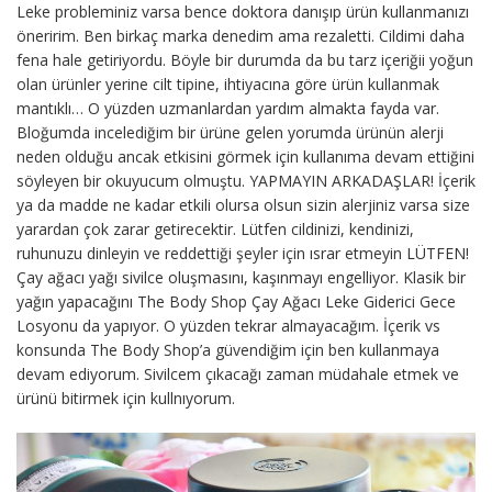
Leke probleminiz varsa bence doktora danışıp ürün kullanmanızı
öneririm. Ben birkaç marka denedim ama rezaletti. Cildimi daha
fena hale getiriyordu. Böyle bir durumda da bu tarz içeriğii yoğun
olan ürünler yerine cilt tipine, ihtiyacına göre ürün kullanmak
mantıklı… O yüzden uzmanlardan yardım almakta fayda var.
Bloğumda incelediğim bir ürüne gelen yorumda ürünün alerji
neden olduğu ancak etkisini görmek için kullanıma devam ettiğini
söyleyen bir okuyucum olmuştu. YAPMAYIN ARKADAŞLAR! İçerik
ya da madde ne kadar etkili olursa olsun sizin alerjiniz varsa size
yarardan çok zarar getirecektir. Lütfen cildinizi, kendinizi,
ruhunuzu dinleyin ve reddettiği şeyler için ısrar etmeyin LÜTFEN!
Çay ağacı yağı sivilce oluşmasını, kaşınmayı engelliyor. Klasik bir
yağın yapacağını The Body Shop Çay Ağacı Leke Giderici Gece
Losyonu da yapıyor. O yüzden tekrar almayacağım. İçerik vs
konsunda The Body Shop’a güvendiğim için ben kullanmaya
devam ediyorum. Sivilcem çıkacağı zaman müdahale etmek ve
ürünü bitirmek için kullnıyorum.