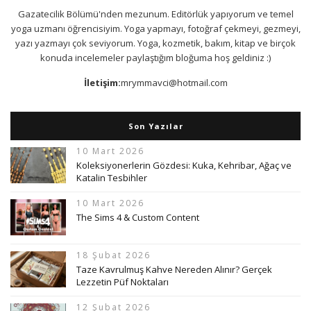
Gazatecilik Bölümü'nden mezunum. Editörlük yapıyorum ve temel
yoga uzmanı öğrencisiyim. Yoga yapmayı, fotoğraf çekmeyi, gezmeyi,
yazı yazmayı çok seviyorum. Yoga, kozmetik, bakım, kitap ve birçok
konuda incelemeler paylaştığım bloğuma hoş geldiniz :)
İletişim:
mrymmavci@hotmail.com
Son Yazılar
10 Mart 2026
Koleksiyonerlerin Gözdesi: Kuka, Kehribar, Ağaç ve
Katalin Tesbihler
10 Mart 2026
The Sims 4 & Custom Content
18 Şubat 2026
Taze Kavrulmuş Kahve Nereden Alınır? Gerçek
Lezzetin Püf Noktaları
12 Şubat 2026