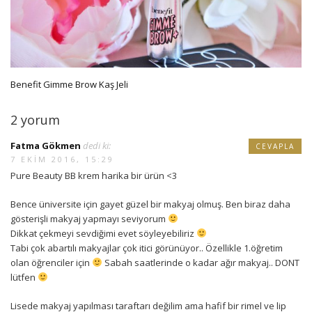
Benefit Gimme Brow Kaş Jeli
2 yorum
Fatma Gökmen
dedi ki:
CEVAPLA
7 EKIM 2016, 15:29
Pure Beauty BB krem harika bir ürün <3
Bence üniversite için gayet güzel bir makyaj olmuş. Ben biraz daha
gösterişli makyaj yapmayı seviyorum
Dikkat çekmeyi sevdiğimi evet söyleyebiliriz
Tabi çok abartılı makyajlar çok itici görünüyor.. Özellikle 1.öğretim
olan öğrenciler için
Sabah saatlerinde o kadar ağır makyaj.. DONT
lütfen
Lisede makyaj yapılması taraftarı değilim ama hafif bir rimel ve lip