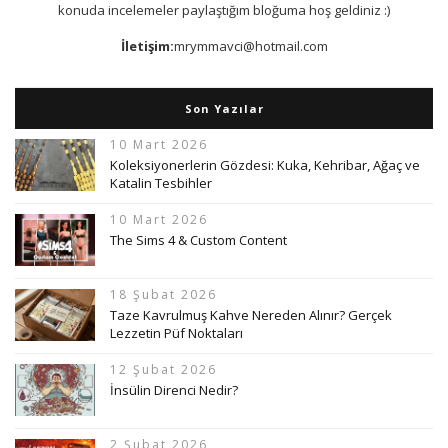
konuda incelemeler paylaştığım bloğuma hoş geldiniz :)
İletişim:
mrymmavci@hotmail.com
Son Yazılar
10 Mart 2026
Koleksiyonerlerin Gözdesi: Kuka, Kehribar, Ağaç ve
Katalin Tesbihler
10 Mart 2026
The Sims 4 & Custom Content
18 Şubat 2026
Taze Kavrulmuş Kahve Nereden Alınır? Gerçek
Lezzetin Püf Noktaları
12 Şubat 2026
İnsülin Direnci Nedir?
2 Şubat 2026