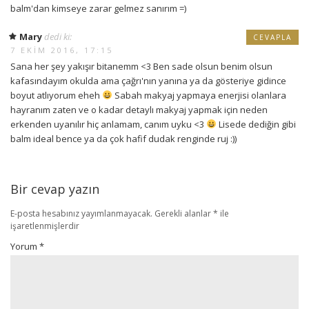
balm'dan kimseye zarar gelmez sanırım =)
Mary
dedi ki:
CEVAPLA
7 EKIM 2016, 17:15
Sana her şey yakışır bitanemm <3 Ben sade olsun benim olsun
kafasındayım okulda ama çağrı'nın yanına ya da gösteriye gidince
boyut atlıyorum eheh
Sabah makyaj yapmaya enerjisi olanlara
hayranım zaten ve o kadar detaylı makyaj yapmak için neden
erkenden uyanılır hiç anlamam, canım uyku <3
Lisede dediğin gibi
balm ideal bence ya da çok hafif dudak renginde ruj :))
Bir cevap yazın
E-posta hesabınız yayımlanmayacak.
Gerekli alanlar
*
ile
işaretlenmişlerdir
Yorum
*