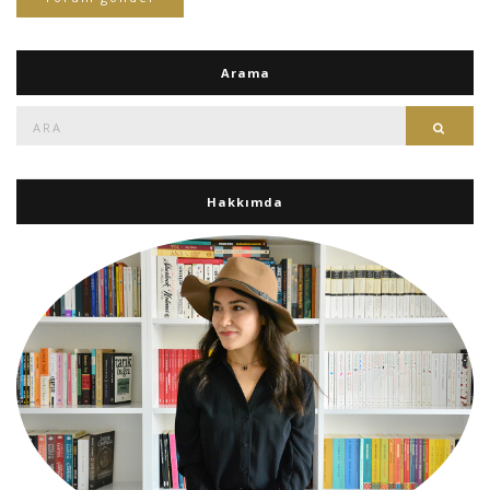
Arama
Ara:
Ara
Hakkımda