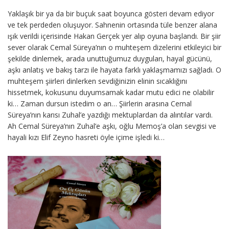
Yaklaşık bir ya da bir buçuk saat boyunca gösteri devam ediyor
ve tek perdeden oluşuyor. Sahnenin ortasında tüle benzer alana
ışık verildi içerisinde Hakan Gerçek yer alıp oyuna başlandı. Bir şiir
sever olarak Cemal Süreya’nın o muhteşem dizelerini etkileyici bir
şekilde dinlemek, arada unuttuğumuz duyguları, hayal gücünü,
aşkı anlatış ve bakış tarzı ile hayata farklı yaklaşmamızı sağladı. O
muhteşem şiirleri dinlerken sevdiğinizin elinin sıcaklığını
hissetmek, kokusunu duyumsamak kadar mutu edici ne olabilir
ki… Zaman dursun istedim o an… Şiirlerin arasına Cemal
Süreya’nın karısı Zuhal’e yazdığı mektuplardan da alıntılar vardı.
Ah Cemal Süreya’nın Zuhal’e aşkı, oğlu Memoş’a olan sevgisi ve
hayali kızı Elif Zeyno hasreti öyle içime işledi ki…