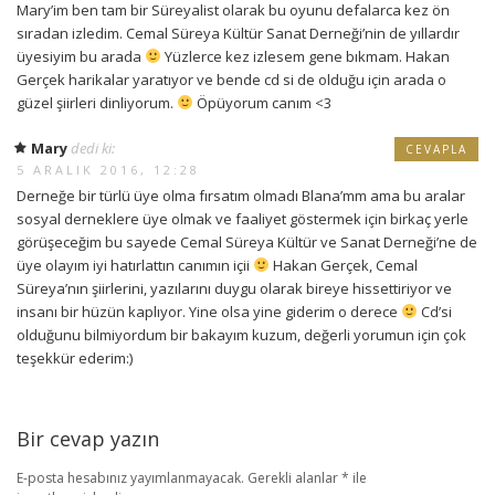
Mary’im ben tam bir Süreyalist olarak bu oyunu defalarca kez ön
sıradan izledim. Cemal Süreya Kültür Sanat Derneği’nin de yıllardır
üyesiyim bu arada
Yüzlerce kez izlesem gene bıkmam. Hakan
Gerçek harikalar yaratıyor ve bende cd si de olduğu için arada o
güzel şiirleri dinliyorum.
Öpüyorum canım <3
Mary
dedi ki:
CEVAPLA
5 ARALIK 2016, 12:28
Derneğe bir türlü üye olma fırsatım olmadı Blana’mm ama bu aralar
sosyal derneklere üye olmak ve faaliyet göstermek için birkaç yerle
görüşeceğim bu sayede Cemal Süreya Kültür ve Sanat Derneği’ne de
üye olayım iyi hatırlattın canımın içii
Hakan Gerçek, Cemal
Süreya’nın şiirlerini, yazılarını duygu olarak bireye hissettiriyor ve
insanı bir hüzün kaplıyor. Yine olsa yine giderim o derece
Cd’si
olduğunu bilmiyordum bir bakayım kuzum, değerli yorumun için çok
teşekkür ederim:)
Bir cevap yazın
E-posta hesabınız yayımlanmayacak.
Gerekli alanlar
*
ile