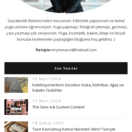
Gazatecilik Bölümü'nden mezunum. Editörlük yapıyorum ve temel
yoga uzmanı öğrencisiyim. Yoga yapmayı, fotoğraf çekmeyi, gezmeyi,
yazı yazmayı çok seviyorum. Yoga, kozmetik, bakım, kitap ve birçok
konuda incelemeler paylaştığım bloğuma hoş geldiniz :)
İletişim:
mrymmavci@hotmail.com
Son Yazılar
10 Mart 2026
Koleksiyonerlerin Gözdesi: Kuka, Kehribar, Ağaç ve
Katalin Tesbihler
10 Mart 2026
The Sims 4 & Custom Content
18 Şubat 2026
Taze Kavrulmuş Kahve Nereden Alınır? Gerçek