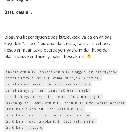
Üstü kalsın…
Bloğumu beğendiyseniz sağ kutucuktaki ya da en alt sağ
köşedeki “takip et” butonundan, instagram ve facebook
hesaplarımdan takip ederek yeni yazılarımdan haberdar
olabilirsiniz. Kendinize iyi bakın, hoşçakalııın
ankara etkinlik
ankara etkinlik blogger
ankara tiyatro
cemal süreya alıntıları
cemal süreya aşk sözleri
cemal süreya hayatı
cemal süreya kitapları
cemal süreya şiirleri
cemal süreyanın aşkı
cemal süreyanın eşi kim
cemal süreyanın hayatı
hakan gerçek
odtü etkinlik
odtü kültür ve kongre merkezi
üstü kalsın konusu
üstü kalsın müzik
üstü kalsın oyuncuları
üstü kalsın oyunu
üstü kalsın oyunu vokalisti
üstü kalsın şiiri
üstü kalsın tiyatro