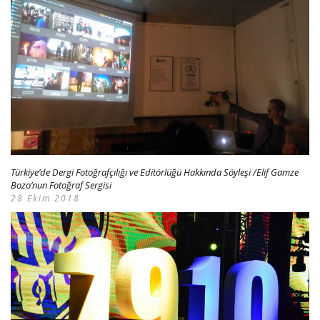
Türkiye’de Dergi Fotoğrafçılığı ve Editörlüğü Hakkında Söyleşi /Elif Gamze
Bozo’nun Fotoğraf Sergisi
28 Ekim 2018