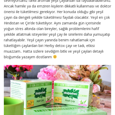
sevmiyorsanız farklı aromalı yeşil çaylardan da faydalanabilirsiniz.
Ancak hamile ya da emziren kişilerin dikkatli kullanması ve doktor
önerisi ile tüketilmesi gerekiyor. Her konuda olduğu gibi yeşil
çayın da dengeli şekilde tüketilmesi faydalı olacaktır. Yeşil en çok
Hindistan ve Çin’de tüketiliyor. Aynı zamanda gün içerisinde
yoğun stres altında olan bireyler, sağlık problemlerini hafif
şekilde atlatmak isteyenler yeşil çay ile sinirlerini daha yumuşatıp
rahatlayabilir. Yeşil çayın yanında benim rahatlamak için
tükettiğim çaylardan biri Herby detox çayı ve tadı, etkisi
muazzam.. Hatta sizlere sevdiğim bitki ve yeşil çayları detaylı
bloğumda yazayım dostlarım