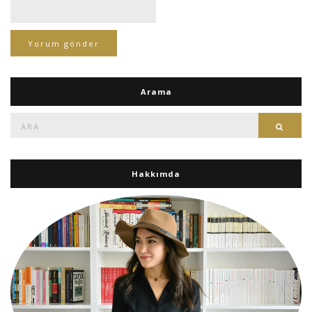
Arama
Ara:
Ara
Hakkımda