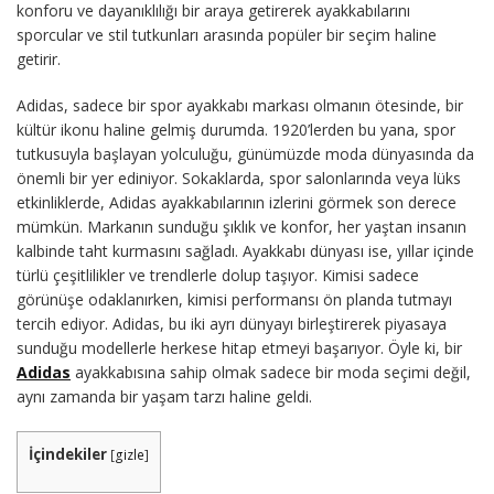
konforu ve dayanıklılığı bir araya getirerek ayakkabılarını
sporcular ve stil tutkunları arasında popüler bir seçim haline
getirir.
Adidas, sadece bir spor ayakkabı markası olmanın ötesinde, bir
kültür ikonu haline gelmiş durumda. 1920’lerden bu yana, spor
tutkusuyla başlayan yolculuğu, günümüzde moda dünyasında da
önemli bir yer ediniyor. Sokaklarda, spor salonlarında veya lüks
etkinliklerde, Adidas ayakkabılarının izlerini görmek son derece
mümkün. Markanın sunduğu şıklık ve konfor, her yaştan insanın
kalbinde taht kurmasını sağladı. Ayakkabı dünyası ise, yıllar içinde
türlü çeşitlilikler ve trendlerle dolup taşıyor. Kimisi sadece
görünüşe odaklanırken, kimisi performansı ön planda tutmayı
tercih ediyor. Adidas, bu iki ayrı dünyayı birleştirerek piyasaya
sunduğu modellerle herkese hitap etmeyi başarıyor. Öyle ki, bir
Adidas
ayakkabısına sahip olmak sadece bir moda seçimi değil,
aynı zamanda bir yaşam tarzı haline geldi.
İçindekiler
[
gizle
]