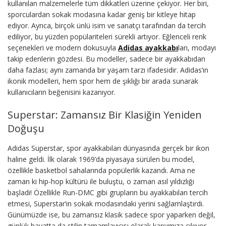
kullanılan malzemelerle tüm dikkatleri üzerine çekiyor. Her biri,
sporculardan sokak modasına kadar geniş bir kitleye hitap
ediyor. Ayrıca, birçok ünlü isim ve sanatçı tarafından da tercih
ediliyor, bu yüzden popülariteleri sürekli artıyor. Eğlenceli renk
seçenekleri ve modern dokusuyla
Adidas ayakkabı
ları, modayı
takip edenlerin gözdesi. Bu modeller, sadece bir ayakkabıdan
daha fazlası; aynı zamanda bir yaşam tarzı ifadesidir. Adidas’ın
ikonik modelleri, hem spor hem de şıklığı bir arada sunarak
kullanıcıların beğenisini kazanıyor.
Superstar: Zamansız Bir Klasiğin Yeniden
Doğuşu
Adidas Superstar, spor ayakkabıları dünyasında gerçek bir ikon
haline geldi. İlk olarak 1969’da piyasaya sürülen bu model,
özellikle basketbol sahalarında popülerlik kazandı. Ama ne
zaman ki hip-hop kültürü ile buluştu, o zaman asıl yıldızlığı
başladı! Özellikle Run-DMC gibi grupların bu ayakkabıları tercih
etmesi, Superstar’ın sokak modasındaki yerini sağlamlaştırdı.
Günümüzde ise, bu zamansız klasik sadece spor yaparken değil,
günlük hayatta da stilin tamamlayıcısı olarak karşımıza çıkıyor.