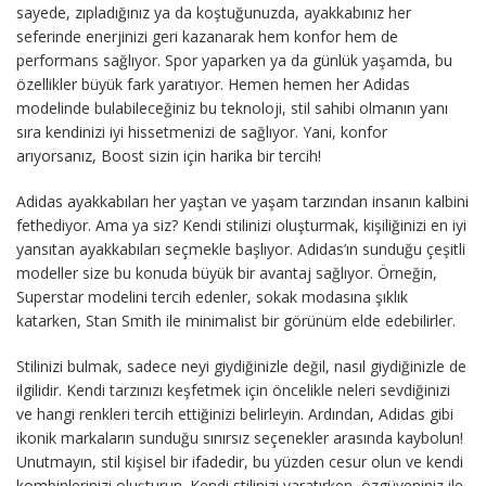
sayede, zıpladığınız ya da koştuğunuzda, ayakkabınız her
seferinde enerjinizi geri kazanarak hem konfor hem de
performans sağlıyor. Spor yaparken ya da günlük yaşamda, bu
özellikler büyük fark yaratıyor. Hemen hemen her Adidas
modelinde bulabileceğiniz bu teknoloji, stil sahibi olmanın yanı
sıra kendinizi iyi hissetmenizi de sağlıyor. Yani, konfor
arıyorsanız, Boost sizin için harika bir tercih!
Adidas ayakkabıları her yaştan ve yaşam tarzından insanın kalbini
fethediyor. Ama ya siz? Kendi stilinizi oluşturmak, kişiliğinizi en iyi
yansıtan ayakkabıları seçmekle başlıyor. Adidas’ın sunduğu çeşitli
modeller size bu konuda büyük bir avantaj sağlıyor. Örneğin,
Superstar modelini tercih edenler, sokak modasına şıklık
katarken, Stan Smith ile minimalist bir görünüm elde edebilirler.
Stilinizi bulmak, sadece neyi giydiğinizle değil, nasıl giydiğinizle de
ilgilidir. Kendi tarzınızı keşfetmek için öncelikle neleri sevdiğinizi
ve hangi renkleri tercih ettiğinizi belirleyin. Ardından, Adidas gibi
ikonik markaların sunduğu sınırsız seçenekler arasında kaybolun!
Unutmayın, stil kişisel bir ifadedir, bu yüzden cesur olun ve kendi
kombinlerinizi oluşturun. Kendi stilinizi yaratırken, özgüveniniz ile