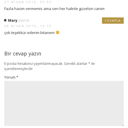
27 NISAN 2019, 09:05
Fazla hacim vermemis ama sen her halinle güzelsin canim
Mary
dedi ki:
CEVAPLA
28 NISAN 2019, 16:19
çok teşekkür ederim bitanem
Bir cevap yazın
E-posta hesabınız yayımlanmayacak.
Gerekli alanlar
*
ile
işaretlenmişlerdir
Yorum
*