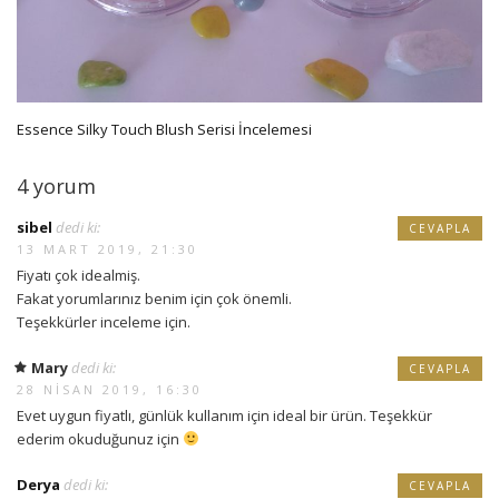
Essence Silky Touch Blush Serisi İncelemesi
4 yorum
sibel
dedi ki:
CEVAPLA
13 MART 2019, 21:30
Fiyatı çok idealmiş.
Fakat yorumlarınız benim için çok önemli.
Teşekkürler inceleme için.
Mary
dedi ki:
CEVAPLA
28 NISAN 2019, 16:30
Evet uygun fiyatlı, günlük kullanım için ideal bir ürün. Teşekkür
ederim okuduğunuz için
Derya
dedi ki:
CEVAPLA