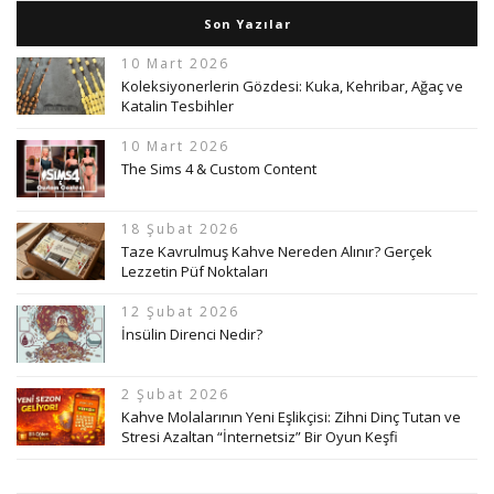
Son Yazılar
10 Mart 2026
Koleksiyonerlerin Gözdesi: Kuka, Kehribar, Ağaç ve
Katalin Tesbihler
10 Mart 2026
The Sims 4 & Custom Content
18 Şubat 2026
Taze Kavrulmuş Kahve Nereden Alınır? Gerçek
Lezzetin Püf Noktaları
12 Şubat 2026
İnsülin Direnci Nedir?
2 Şubat 2026
Kahve Molalarının Yeni Eşlikçisi: Zihni Dinç Tutan ve
Stresi Azaltan “İnternetsiz” Bir Oyun Keşfi