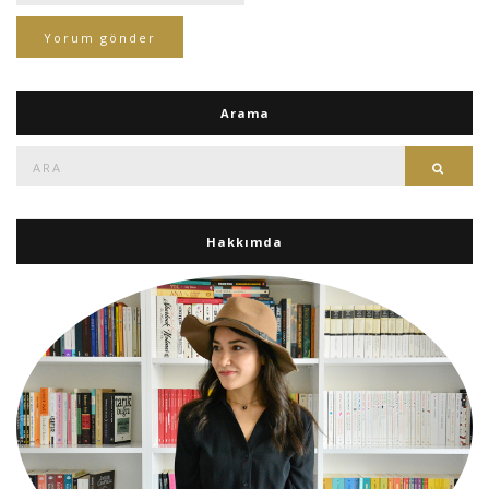
Arama
Ara:
Ara
Hakkımda