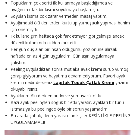
Topuklarım çok sertti ilk kullanmaya başladığımda ve
ayağımın ufak bir kısmı soyulmaya başlamıştı.
Soyulan kısma çok zarar vermeden masaj yaptım.
Ayağımdaki ölü derilerden kurtulup yumuşacık yapması benim
için önemliydi.
İlk kullandığım haftada çok fark etmiyor gibi gelmişti ancak
düzenli kullanımda cidden fark etti.
Her gün duş alan bir insan olduğumu göz önüne alırsak
haftada en az 4 gün uyguladım. Gün aşırı uygulamaya
çalıştım.
Peeling uyguladıktan sonra mutlaka ayak kremi sürüp yumoş
çorap giyiyorum ve hayatıma devam ediyorum. Favori ayak
kremin nedir derseniz
Lapitak Topuk Çatlak Kremi
yazımı
okuyabilirsiniz.
Ayaklarım ölü deriden arıdnı ve yumuşacık oldu.
Bazı ayak peelingleri soğuk bir etki yaratır, ayakları bir türlü
ısıtmaz ya bu peelingde öyle bir sorun yaşamadım.
Bu arada çatlak, derin yarası olan kişiler KESİNLİKLE PEELİNG
UYGULAMAMALI!