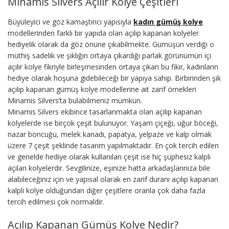
Minamis Silvers Açılır Kolye Çeşitleri
Büyüleyici ve göz kamaştırıcı yapısıyla
kadın gümüş kolye
modellerinden farklı bir yapıda olan açılıp kapanan kolyeler
hediyelik olarak da göz önüne çıkabilmekte. Gümüşün verdiği o
müthiş sadelik ve şıklığın ortaya çıkardığı parlak görünümün içi
açılır kolye fikriyle birleşmesinden ortaya çıkan bu fikir, kadınların
hediye olarak hoşuna gidebileceği bir yapıya sahip. Birbirinden şık
açılıp kapanan gümüş kolye modellerine ait zarif örnekleri
Minamis Silvers’ta bulabilmeniz mümkün.
Minamis Silvers ekibince tasarlanmakta olan açılıp kapanan
kolyelerde ise birçok çeşit bulunuyor. Yaşam çiçeği, uğur böceği,
nazar boncuğu, melek kanadı, papatya, yelpaze ve kalp olmak
üzere 7 çeşit şeklinde tasarım yapılmaktadır. En çok tercih edilen
ve genelde hediye olarak kullanılan çeşit ise hiç şüphesiz kalpli
açılan kolyelerdir. Sevgilinize, eşinize hatta arkadaşlarınıza bile
alabileceğiniz için ve yapısal olarak en zarif duranı açılıp kapanan
kalpli kolye olduğundan diğer çeşitlere oranla çok daha fazla
tercih edilmesi çok normaldir.
Açılıp Kapanan Gümüş Kolye Nedir?