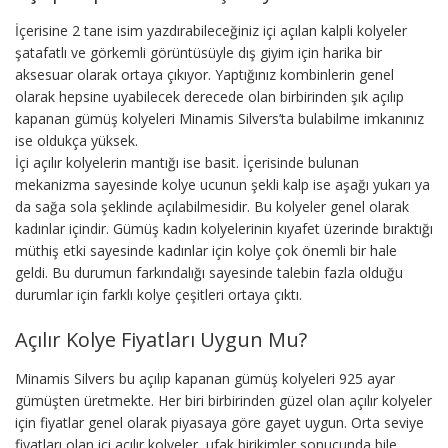
İçerisine 2 tane isim yazdırabileceğiniz içi açılan kalpli kolyeler
şatafatlı ve görkemli görüntüsüyle dış giyim için harika bir
aksesuar olarak ortaya çıkıyor. Yaptığınız kombinlerin genel
olarak hepsine uyabilecek derecede olan birbirinden şık açılıp
kapanan gümüş kolyeleri Minamis Silvers’ta bulabilme imkanınız
ise oldukça yüksek.
İçi açılır kolyelerin mantığı ise basit. İçerisinde bulunan
mekanizma sayesinde kolye ucunun şekli kalp ise aşağı yukarı ya
da sağa sola şeklinde açılabilmesidir. Bu kolyeler genel olarak
kadınlar içindir. Gümüş kadın kolyelerinin kıyafet üzerinde bıraktığı
müthiş etki sayesinde kadınlar için kolye çok önemli bir hale
geldi. Bu durumun farkındalığı sayesinde talebin fazla olduğu
durumlar için farklı kolye çeşitleri ortaya çıktı.
Açılır Kolye Fiyatları Uygun Mu?
Minamis Silvers bu açılıp kapanan gümüş kolyeleri 925 ayar
gümüşten üretmekte. Her biri birbirinden güzel olan açılır kolyeler
için fiyatlar genel olarak piyasaya göre gayet uygun. Orta seviye
fiyatları olan içi açılır kolyeler, ufak birikimler sonucunda bile