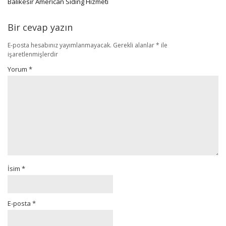
Balıkesir American Siding Hizmeti
Bir cevap yazın
E-posta hesabınız yayımlanmayacak.
Gerekli alanlar
*
ile
işaretlenmişlerdir
Yorum
*
İsim
*
E-posta
*