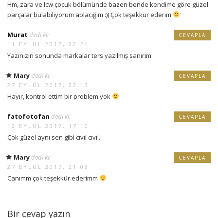
Hm, zara ve lcw çocuk bölümünde bazen bende kendime göre güzel
parçalar bulabiliyorum ablacığım :)) Çok teşekkür ederim
Murat
dedi ki:
CEVAPLA
11 EYLÜL 2017, 22:24
Yazınızın sonunda markalar ters yazılmış sanırım.
Mary
dedi ki:
CEVAPLA
27 EYLÜL 2017, 22:13
Hayır, kontrol ettim bir problem yok
fatofotofan
dedi ki:
CEVAPLA
12 EYLÜL 2017, 17:10
Çok güzel aynı sen gibi cıvıl cıvıl.
Mary
dedi ki:
CEVAPLA
27 EYLÜL 2017, 21:08
Canımm çok teşekkür ederimm
Bir cevap yazın