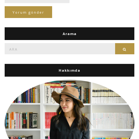
Arama
Ara:
Ara
Hakkımda