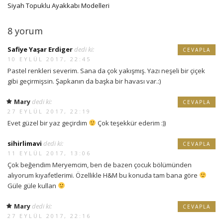
Siyah Topuklu Ayakkabı Modelleri
8 yorum
Safiye Yaşar Erdiger
dedi ki:
CEVAPLA
10 EYLÜL 2017, 22:45
Pastel renkleri severim. Sana da çok yakışmış. Yazı neşeli bir çiçek
gibi geçirmişsin. Şapkanın da başka bir havası var.:)
Mary
dedi ki:
CEVAPLA
27 EYLÜL 2017, 22:19
Evet güzel bir yaz geçirdim
Çok teşekkür ederim :))
sihirlimavi
dedi ki:
CEVAPLA
11 EYLÜL 2017, 13:06
Çok beğendim Meryemcim, ben de bazen çocuk bölümünden
alıyorum kıyafetlerimi. Özellikle H&M bu konuda tam bana göre
Güle güle kullan
Mary
dedi ki:
CEVAPLA
27 EYLÜL 2017, 22:16