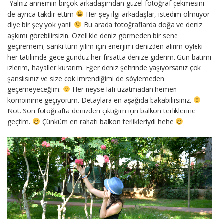
Yalnız annemin birçok arkadaşımdan güzel fotoğraf çekmesini
de ayrıca takdir ettim
Her şey ilgi arkadaşlar, istedim olmuyor
diye bir şey yok yani!
Bu arada fotoğraflarda doğa ve deniz
aşkımı görebilirsizin. Özellikle deniz görmeden bir sene
geçiremem, sanki tüm yılım için enerjimi denizden alırım öyleki
her tatilimde gece gündüz her fırsatta denize giderim. Gün batımı
izlerim, hayaller kurarım. Eğer deniz şehrinde yaşıyorsanız çok
şanslısınız ve size çok imrendiğimi de söylemeden
geçemeyeceğim.
Her neyse lafı uzatmadan hemen
kombinime geçiyorum. Detaylara en aşağıda bakabilirsiniz.
Not: Son fotoğrafta denizden çıktığım için balkon terliklerine
geçtim.
Çünküm en rahatı balkon terlikleriydi hehe