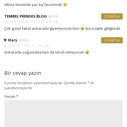
elbise benimde yaz kış favorimdir
TEMBEL PRENSES BLOG
dedi ki:
CEVAPLA
27 AĞUSTOS 2017, 18:28
Çok güzel fakat ankarada giyemiyorum ben
Anca tatile gittiğimde
Mary
dedi ki:
CEVAPLA
6 EYLÜL 2017, 15:56
Ankara’da çoğunlukla ben de tercih etmiyorum
Bir cevap yazın
E-posta hesabınız yayımlanmayacak.
Gerekli alanlar
*
ile
işaretlenmişlerdir
Yorum
*