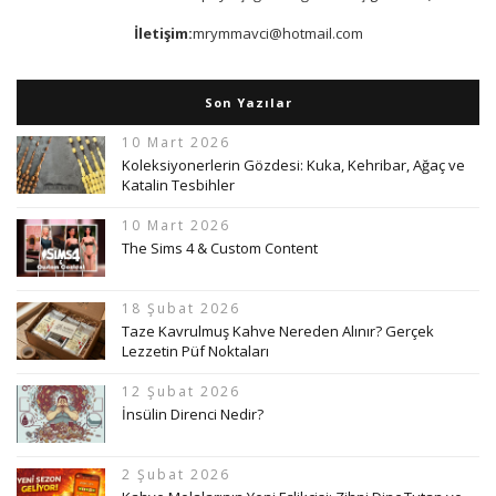
İletişim:
mrymmavci@hotmail.com
Son Yazılar
10 Mart 2026
Koleksiyonerlerin Gözdesi: Kuka, Kehribar, Ağaç ve
Katalin Tesbihler
10 Mart 2026
The Sims 4 & Custom Content
18 Şubat 2026
Taze Kavrulmuş Kahve Nereden Alınır? Gerçek
Lezzetin Püf Noktaları
12 Şubat 2026
İnsülin Direnci Nedir?
2 Şubat 2026