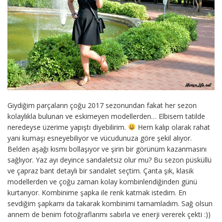
Giydiğim parçaların çoğu 2017 sezonundan fakat her sezon
kolaylıkla bulunan ve eskimeyen modellerden… Elbisem tatilde
neredeyse üzerime yapıştı diyebilirim.
Hem kalıp olarak rahat
yani kumaşı esneyebiliyor ve vücudunuza göre şekil alıyor.
Belden aşağı kısmı bollaşıyor ve şirin bir görünüm kazanmasını
sağlıyor. Yaz ayı deyince sandaletsiz olur mu? Bu sezon püsküllü
ve çapraz bant detaylı bir sandalet seçtim. Çanta şık, klasik
modellerden ve çoğu zaman kolay kombinlendiğinden günü
kurtarıyor. Kombinime şapka ile renk katmak istedim. En
sevdiğim şapkamı da takarak kombinimi tamamladım. Sağ olsun
annem de benim fotoğraflarımı sabırla ve enerji vererek çekti :))