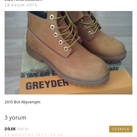
28 Kasım 2015
2015 Bot Alışverişim
3 yorum
DİLEK
dedi ki:
CEVAPLA
25 AĞUSTOS 2017, 16:24