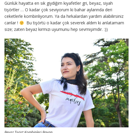
Günlük hayatta en sık giydiğim kıyafetler gri, beyaz, siyah
tişörtler … O kadar çok seviyorum ki bahar aylarında deri
ceketlerle kombinliyorum. Ya da hırkalardan yardım alabilirsiniz
canlar !
Bu tişörtü o kadar çok severek aldım ki anlatamam
size; zaten beyaz kırmızı uyumunu hep sevmişimdir. :))
Beyaz Tişört Kombinleri Bayan