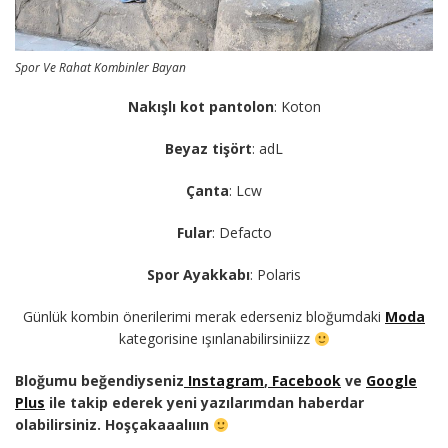
Spor Ve Rahat Kombinler Bayan
Nakışlı kot pantolon
: Koton
Beyaz tişört
: adL
Çanta
: Lcw
Fular
: Defacto
Spor Ayakkabı
: Polaris
Günlük kombin önerilerimi merak ederseniz bloğumdaki
Moda
kategorisine ışınlanabilirsiniizz
Bloğumu beğendiyseniz
Instagram
,
Facebook
ve
Google
Plus
ile takip ederek yeni yazılarımdan haberdar
olabilirsiniz. Hoşçakaaalııın