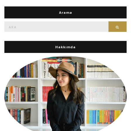
Arama
Ara:
Ara
Hakkımda