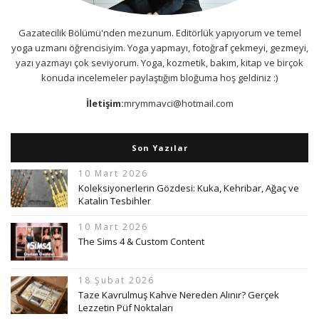
Gazatecilik Bölümü'nden mezunum. Editörlük yapıyorum ve temel
yoga uzmanı öğrencisiyim. Yoga yapmayı, fotoğraf çekmeyi, gezmeyi,
yazı yazmayı çok seviyorum. Yoga, kozmetik, bakım, kitap ve birçok
konuda incelemeler paylaştığım bloğuma hoş geldiniz :)
İletişim:
mrymmavci@hotmail.com
Son Yazılar
10 Mart 2026
Koleksiyonerlerin Gözdesi: Kuka, Kehribar, Ağaç ve
Katalin Tesbihler
10 Mart 2026
The Sims 4 & Custom Content
18 Şubat 2026
Taze Kavrulmuş Kahve Nereden Alınır? Gerçek
Lezzetin Püf Noktaları