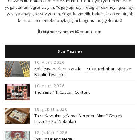
Gazatecilik Bölümü'nden mezunum. Editörlük yapıyorum ve temel
yoga uzmanı öğrencisiyim. Yoga yapmayı, fotoğraf çekmeyi, gezmeyi,
yazı yazmayı çok seviyorum. Yoga, kozmetik, bakım, kitap ve birçok
konuda incelemeler paylaştığım bloğuma hoş geldiniz :)
İletişim:
mrymmavci@hotmail.com
Son Yazılar
10 Mart 2026
Koleksiyonerlerin Gözdesi: Kuka, Kehribar, Ağaç ve
Katalin Tesbihler
10 Mart 2026
The Sims 4 & Custom Content
18 Şubat 2026
Taze Kavrulmuş Kahve Nereden Alınır? Gerçek
Lezzetin Püf Noktaları
12 Şubat 2026
İnsülin Direnci Nedir?