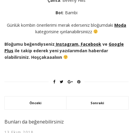
Çanta
: Beverly Hills
Bot
: Bambi
Günlük kombin önerilerimi merak ederseniz bloğumdaki
Moda
kategorisine ışınlanabilirsiniizz
Bloğumu beğendiyseniz
Instagram
,
Facebook
ve
Google
Plus
ile takip ederek yeni yazılarımdan haberdar
olabilirsiniz. Hoşçakaaalııın
Önceki
Sonraki
Bunları da beğenebilirsiniz
13 Ekim 2018