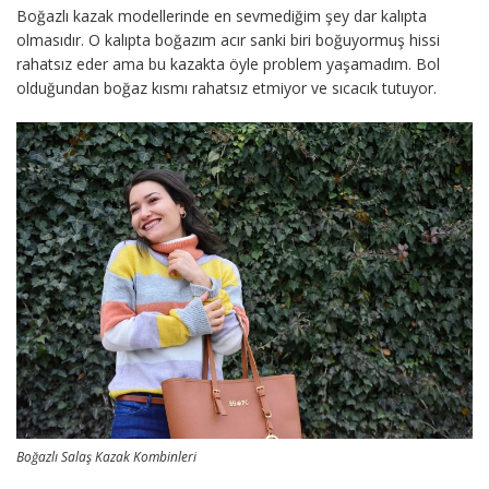
Boğazlı kazak modellerinde en sevmediğim şey dar kalıpta
olmasıdır. O kalıpta boğazım acır sanki biri boğuyormuş hissi
rahatsız eder ama bu kazakta öyle problem yaşamadım. Bol
olduğundan boğaz kısmı rahatsız etmiyor ve sıcacık tutuyor.
Boğazlı Salaş Kazak Kombinleri