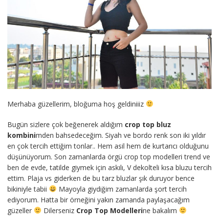
Merhaba güzellerim, bloğuma hoş geldiniiiz
Bugün sizlere çok beğenerek aldığım
crop top bluz
kombini
mden bahsedeceğim. Siyah ve bordo renk son iki yıldır
en çok tercih ettiğim tonlar.. Hem asil hem de kurtarıcı olduğunu
düşünüyorum. Son zamanlarda örgü crop top modelleri trend ve
ben de evde, tatilde giymek için askılı, V dekolteli kısa bluzu tercih
ettim. Plaja vs giderken de bu tarz bluzlar şık duruyor bence
bikiniyle tabii
Mayoyla giydiğim zamanlarda şort tercih
ediyorum. Hatta bir örneğini yakın zamanda paylaşacağım
güzeller
Dilerseniz
Crop Top Modelleri
ne bakalım