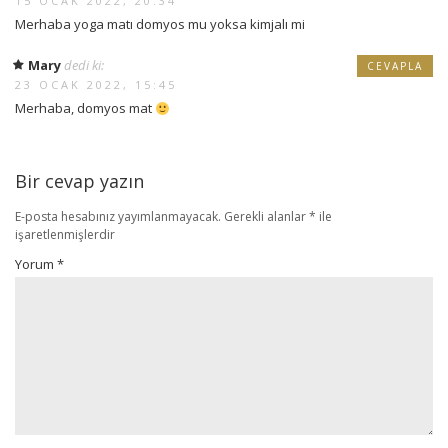
15 OCAK 2022, 20:34
Merhaba yoga matı domyos mu yoksa kimjalı mi
Mary
dedi ki:
CEVAPLA
23 OCAK 2022, 15:45
Merhaba, domyos mat
Bir cevap yazın
E-posta hesabınız yayımlanmayacak.
Gerekli alanlar
*
ile
işaretlenmişlerdir
Yorum
*