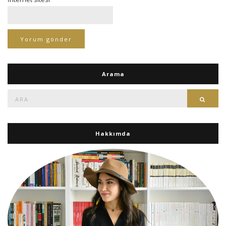
Arama
Ara:
Ara
Hakkımda