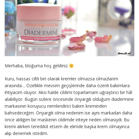
Merhaba, bloğuma hoş geldiniz
Kuru, hassas ciltli biri olarak kremler olmazsa olmazlarım
arasında… Özellikle mevsim geçişlerinde daha özenli bakımlara
ihtiyacım oluyor. Aksi halde cildimi toparlamam uğraştırıcı bir hâl
alabiliyor. Bugün sizlere öncesinde önyargılı olduğum diadermine
markasının koruyucu nemlendirici bakım kreminden
bahsedeceğim. Önyargılı olma nedenim ise aynı markadan daha
önce aldığım bir maskenin cildimde iriteye neden olmasıydı. Bu
kremi alırken tereddüt etsem de elimde başka krem olmayınca
alıp denemek istedim.