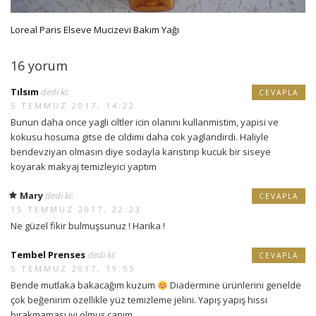
Loreal Paris Elseve Mucizevi Bakım Yağı
16 yorum
Tılsım
dedi ki:
CEVAPLA
5 TEMMUZ 2017, 14:22
Bunun daha once yagli ciltler icin olanını kullanmistim, yapisi ve
kokusu hosuma gitse de cildimi daha cok yaglandirdi. Haliyle
bendevziyan olmasın diye sodayla karıstırıp kucuk bir siseye
koyarak makyaj temizleyici yaptım
Mary
dedi ki:
CEVAPLA
15 TEMMUZ 2017, 22:23
Ne güzel fikir bulmuşsunuz ! Harika !
Tembel Prenses
dedi ki:
CEVAPLA
5 TEMMUZ 2017, 19:55
Bende mutlaka bakacağım kuzum
Diadermine ürünlerini genelde
çok beğenirim özellikle yüz temizleme jelini. Yapış yapış hissi
bırakmaması iyi olmuş canım.