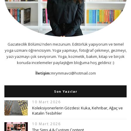
Gazatecilik Bölümü'nden mezunum. Editörlük yapıyorum ve temel
yoga uzmanı öğrencisiyim. Yoga yapmayı, fotoğraf çekmeyi, gezmeyi,
yazı yazmayı çok seviyorum. Yoga, kozmetik, bakım, kitap ve birçok
konuda incelemeler paylaştığım bloğuma hoş geldiniz :)
İletişim:
mrymmavci@hotmail.com
Son Yazılar
10 Mart 2026
Koleksiyonerlerin Gözdesi: Kuka, Kehribar, Ağaç ve
Katalin Tesbihler
10 Mart 2026
The Sims 4 & Custom Content