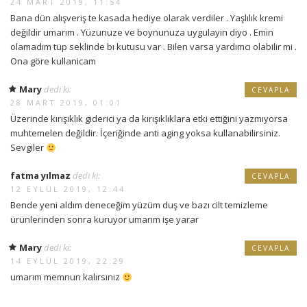
24 MART 2019, 11:54
Bana dün alışveriş te kasada hediye olarak verdiler . Yaşlılık kremi
değildir umarım . Yüzunuze ve boynunuza uygulayin diyo . Emin
olamadım tüp seklinde bı kutusu var . Bilen varsa yardımcı olabilir mi .
Ona göre kullanicam
Mary
dedi ki:
CEVAPLA
28 MART 2019, 01:01
Üzerinde kırışıklık giderici ya da kırışıklıklara etki ettiğini yazmıyorsa
muhtemelen değildir. İçeriğinde anti aging yoksa kullanabilirsiniz.
Sevgiler
fatma yılmaz
dedi ki:
CEVAPLA
12 EYLÜL 2019, 12:44
Bende yeni aldım deneceğim yüzüm duş ve bazı cilt temizleme
ürünlerinden sonra kuruyor umarım işe yarar
Mary
dedi ki:
CEVAPLA
14 EYLÜL 2019, 22:29
umarım memnun kalırsınız