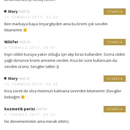
Mary
dedi ki:
CEVAPLA
15 TEMMUZ 2017, 22:22
Ben markaya baya önyargılıydım ama bu kremi çok sevdim
bitanemm
Nilüfer
dedi ki:
CEVAPLA
6 TEMMUZ 2017, 08:57
Kışın cildim kurüya yakın olduğu için alıp biraz kullandım. Sonra cildim
yağlı dönünce kremi anneme verdim. Kısa bir süre kullansam da
sevdim ürünü. Sevgiler tatlım :))
Mary
dedi ki:
CEVAPLA
15 TEMMUZ 2017, 22:20
Kısa süreli de olsa memnun kalmana sevindim bitanemm :)Sevgiler
bebeğim
kozmetik perisi
dedi ki:
CEVAPLA
6 TEMMUZ 2017, 09:32
hic denememistim ama merak ettim:)