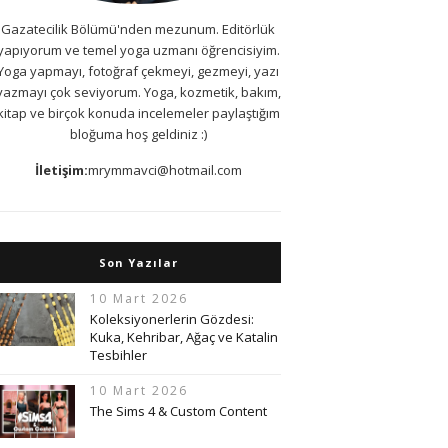
Gazatecilik Bölümü'nden mezunum. Editörlük
yapıyorum ve temel yoga uzmanı öğrencisiyim.
Yoga yapmayı, fotoğraf çekmeyi, gezmeyi, yazı
yazmayı çok seviyorum. Yoga, kozmetik, bakım,
kitap ve birçok konuda incelemeler paylaştığım
bloğuma hoş geldiniz :)
İletişim:
mrymmavci@hotmail.com
Son Yazılar
10 Mart 2026
Koleksiyonerlerin Gözdesi:
Kuka, Kehribar, Ağaç ve Katalin
Tesbihler
10 Mart 2026
The Sims 4 & Custom Content