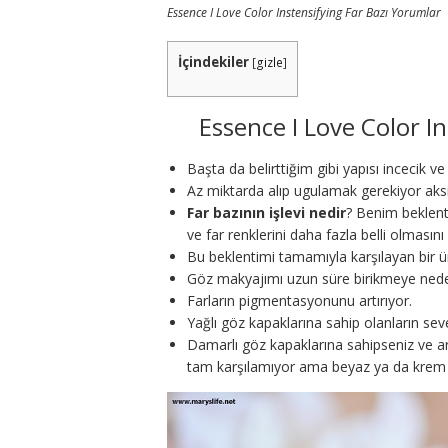
Essence I Love Color Instensifying Far Bazı Yorumlar
İçindekiler
[
gizle
]
Essence I Love Color I
Başta da belirttiğim gibi yapısı incecik v
Az miktarda alıp ugulamak gerekiyor aksi 
Far bazının işlevi nedir
? Benim beklent
ve far renklerini daha fazla belli olması
Bu beklentimi tamamıyla karşılayan bir 
Göz makyajımı uzun süre birikmeye ned
Farların pigmentasyonunu artırıyor.
Yağlı göz kapaklarına sahip olanların seve
Damarlı göz kapaklarına sahipseniz ve arad
tam karşılamıyor ama beyaz ya da krem farl