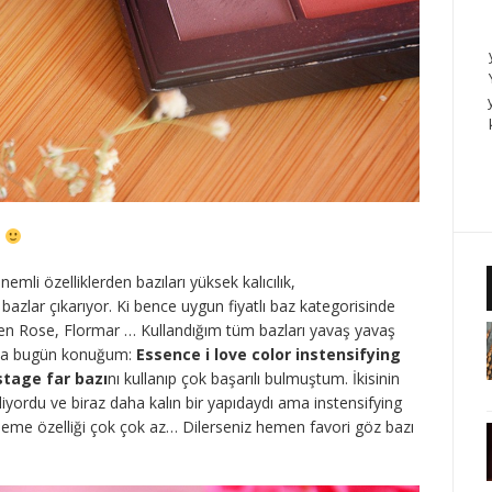
z
mli özelliklerden bazıları yüksek kalıcılık,
azlar çıkarıyor. Ki bence uygun fiyatlı baz kategorisinde
den Rose, Flormar … Kullandığım tüm bazları yavaş yavaş
ama bugün konuğum:
Essence i love color instensifying
stage far bazı
nı kullanıp çok başarılı bulmuştum. İkisinin
tliyordu ve biraz daha kalın bir yapıdaydı ama instensifying
itleme özelliği çok çok az… Dilerseniz hemen favori göz bazı