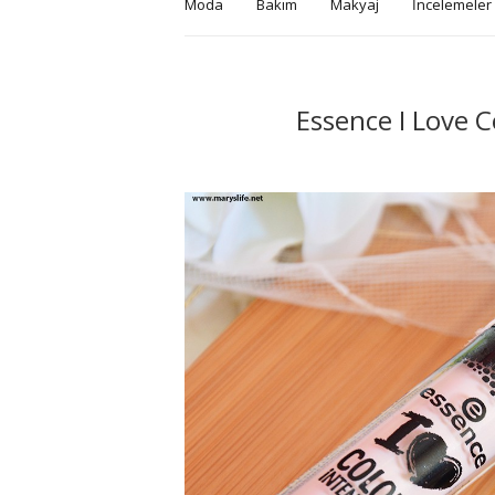
Moda
Bakım
Makyaj
İncelemeler
Essence I Love C