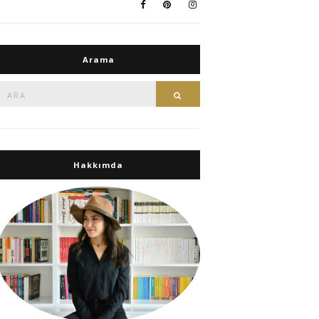
Arama
Ara:
Ara
Hakkımda