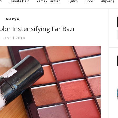
Hayata Dair
Yemek Tarifleri
Eğitim
Spor
Alışveriş
Makyaj
olor Instensifying Far Bazı
6 Eylül 2018