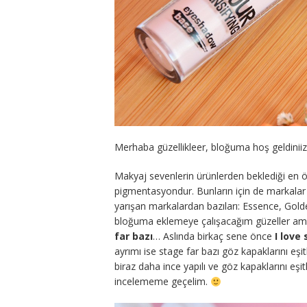
Merhaba güzellikleer, bloğuma hoş geldinii
Makyaj sevenlerin ürünlerden beklediği en öne
pigmentasyondur. Bunların için de markalar b
yarışan markalardan bazıları: Essence, Gol
bloğuma eklemeye çalışacağım güzeller 
far bazı
… Aslında birkaç sene önce
I love 
ayrımı ise stage far bazı göz kapaklarını eşi
biraz daha ince yapılı ve göz kapaklarını eş
incelememe geçelim.