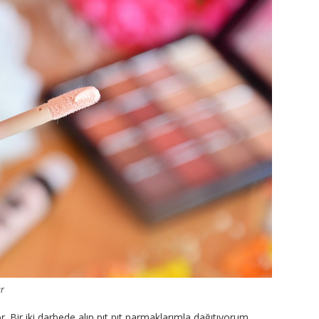
ar
yor. Bir iki darbede alıp pıt pıt parmaklarımla dağıtıyorum