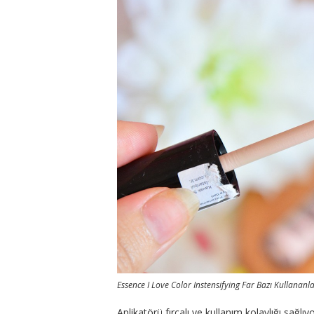
Essence I Love Color Instensifying Far Bazı Kullananl
Aplikatörü fırçalı ve kullanım kolaylığı sağlı