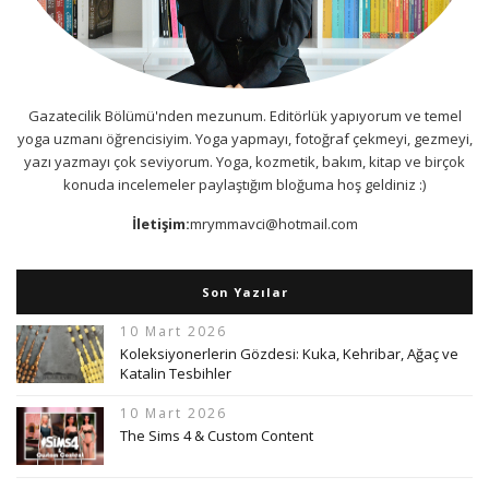
Gazatecilik Bölümü'nden mezunum. Editörlük yapıyorum ve temel
yoga uzmanı öğrencisiyim. Yoga yapmayı, fotoğraf çekmeyi, gezmeyi,
yazı yazmayı çok seviyorum. Yoga, kozmetik, bakım, kitap ve birçok
konuda incelemeler paylaştığım bloğuma hoş geldiniz :)
İletişim:
mrymmavci@hotmail.com
Son Yazılar
10 Mart 2026
Koleksiyonerlerin Gözdesi: Kuka, Kehribar, Ağaç ve
Katalin Tesbihler
10 Mart 2026
The Sims 4 & Custom Content