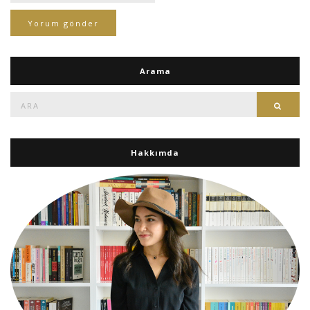
Arama
Ara:
Ara
Hakkımda