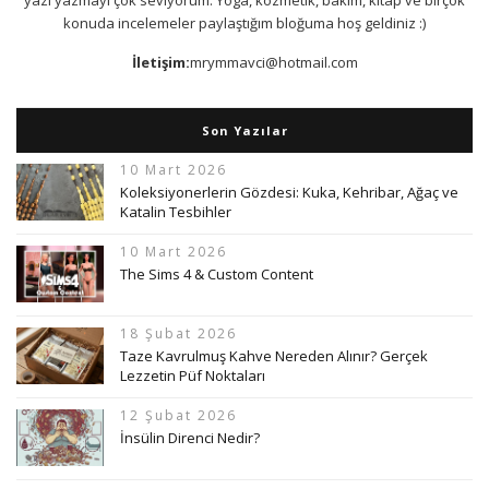
konuda incelemeler paylaştığım bloğuma hoş geldiniz :)
İletişim:
mrymmavci@hotmail.com
Son Yazılar
10 Mart 2026
Koleksiyonerlerin Gözdesi: Kuka, Kehribar, Ağaç ve
Katalin Tesbihler
10 Mart 2026
The Sims 4 & Custom Content
18 Şubat 2026
Taze Kavrulmuş Kahve Nereden Alınır? Gerçek
Lezzetin Püf Noktaları
12 Şubat 2026
İnsülin Direnci Nedir?