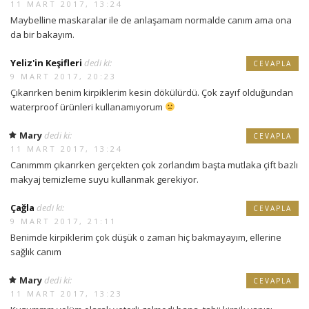
11 MART 2017, 13:24
Maybelline maskaralar ile de anlaşamam normalde canım ama ona
da bir bakayım.
Yeliz'in Keşifleri
dedi ki:
CEVAPLA
9 MART 2017, 20:23
Çıkarırken benim kirpiklerim kesin dökülürdü. Çok zayıf olduğundan
waterproof ürünleri kullanamıyorum
Mary
dedi ki:
CEVAPLA
11 MART 2017, 13:24
Canımmm çıkarırken gerçekten çok zorlandım başta mutlaka çift bazlı
makyaj temizleme suyu kullanmak gerekiyor.
Çağla
dedi ki:
CEVAPLA
9 MART 2017, 21:11
Benimde kirpiklerim çok düşük o zaman hiç bakmayayım, ellerine
sağlık canım
Mary
dedi ki:
CEVAPLA
11 MART 2017, 13:23