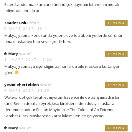
Estee Lauder maskaraların ününü çok duydum bitanemm merak
ediyorum onu da :))
saadet uslu
dedi ki:
CEVAPLA
9 MART 2017, 13:41
Makyaj yapma konusunda yetenek ve tecrübem yerlerde sürünür
ama maskarayı hep sevmişimdir ben.
Mary
dedi ki:
CEVAPLA
11 MART 2017, 13:26
Makyaj yapmaya üşendiğim zamanlarda bile maskara kurtarıyor
günü
yeşimlehertelden
dedi ki:
CEVAPLA
9 MART 2017, 14:30
Waterproof çok tercih etmiyorum.Essence ile de barışamadım bir
türlü.Benim de cılız,seyrek,kısa kirpiklerimden dolayı maskara
denemem boldur.En son Maybelline The Colossal Go Extreme
Leather Black Maskara’da karar kıldım.Ben de işe yaradı…..
Mary
dedi ki:
CEVAPLA