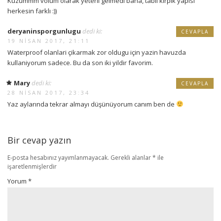
Kuzummm volüm olarak yeterli gelmedi bana, tabii kirpik yapısı
herkesin farklı :))
deryaninsporgunlugu
dedi ki:
CEVAPLA
19 NISAN 2017, 21:11
Waterproof olanlari çikarmak zor oldugu için yazin havuzda
kullaniyorum sadece. Bu da son iki yildir favorim.
Mary
dedi ki:
CEVAPLA
28 NISAN 2017, 23:34
Yaz aylarında tekrar almayı düşünüyorum canım ben de
Bir cevap yazın
E-posta hesabınız yayımlanmayacak.
Gerekli alanlar
*
ile
işaretlenmişlerdir
Yorum
*