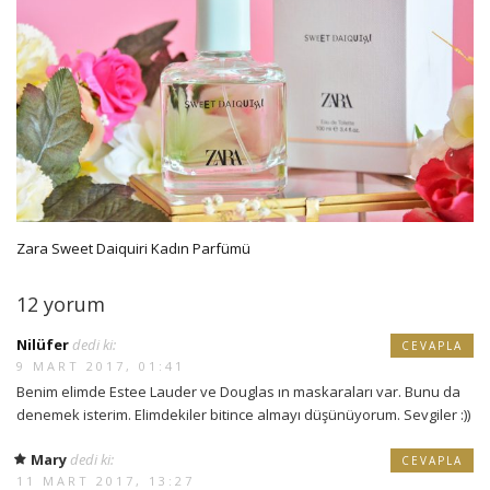
Zara Sweet Daiquiri Kadın Parfümü
12 yorum
Nilüfer
dedi ki:
CEVAPLA
9 MART 2017, 01:41
Benim elimde Estee Lauder ve Douglas ın maskaraları var. Bunu da
denemek isterim. Elimdekiler bitince almayı düşünüyorum. Sevgiler :))
Mary
dedi ki:
CEVAPLA
11 MART 2017, 13:27