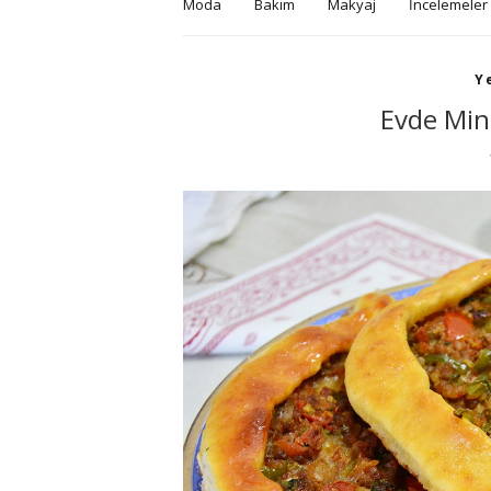
Moda
Bakım
Makyaj
İncelemeler
Y
Evde Mini