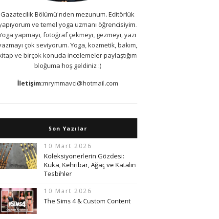
Gazatecilik Bölümü'nden mezunum. Editörlük
yapıyorum ve temel yoga uzmanı öğrencisiyim.
Yoga yapmayı, fotoğraf çekmeyi, gezmeyi, yazı
yazmayı çok seviyorum. Yoga, kozmetik, bakım,
kitap ve birçok konuda incelemeler paylaştığım
bloğuma hoş geldiniz :)
İletişim:
mrymmavci@hotmail.com
Son Yazılar
10 Mart 2026
Koleksiyonerlerin Gözdesi:
Kuka, Kehribar, Ağaç ve Katalin
Tesbihler
10 Mart 2026
The Sims 4 & Custom Content