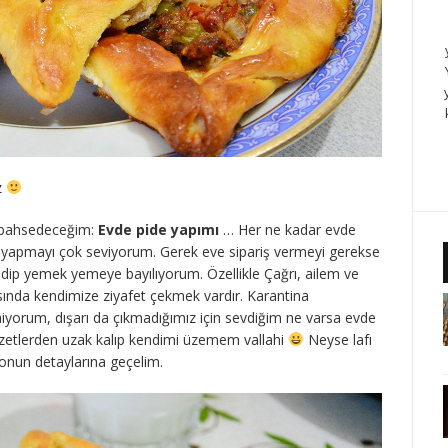
z
en bahsedeceğim:
Evde pide yapımı
… Her ne kadar evde
apmayı çok seviyorum. Gerek eve sipariş vermeyi gerekse
idip yemek yemeye bayılıyorum. Özellikle Çağrı, ailem ve
asında kendimize ziyafet çekmek vardır. Karantina
yorum, dışarı da çıkmadığımız için sevdiğim ne varsa evde
zetlerden uzak kalıp kendimi üzemem vallahi
Neyse lafı
onun detaylarına geçelim.