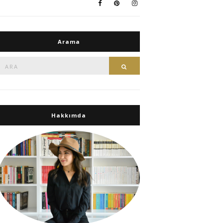
Arama
Ara:
Ara
Hakkımda