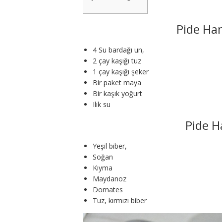
Pide Ha
4 Su bardağı un,
2 çay kaşığı tuz
1 çay kaşığı şeker
Bir paket maya
Bir kaşık yoğurt
Ilık su
Pide H
Yeşil biber,
Soğan
Kıyma
Maydanoz
Domates
Tuz, kırmızı biber