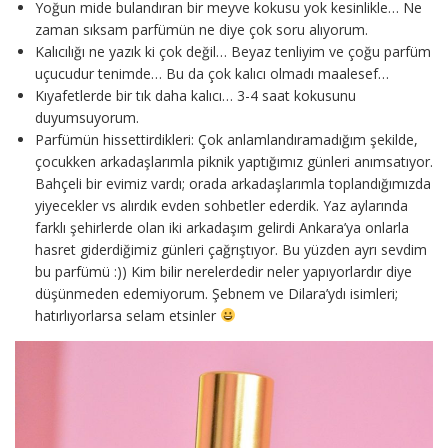
Yoğun mide bulandıran bir meyve kokusu yok kesinlikle… Ne
zaman sıksam parfümün ne diye çok soru alıyorum.
Kalıcılığı ne yazık ki çok değil… Beyaz tenliyim ve çoğu parfüm
uçucudur tenimde… Bu da çok kalıcı olmadı maalesef…
Kıyafetlerde bir tık daha kalıcı… 3-4 saat kokusunu
duyumsuyorum.
Parfümün hissettirdikleri: Çok anlamlandıramadığım şekilde,
çocukken arkadaşlarımla piknik yaptığımız günleri anımsatıyor.
Bahçeli bir evimiz vardı; orada arkadaşlarımla toplandığımızda
yiyecekler vs alırdık evden sohbetler ederdik. Yaz aylarında
farklı şehirlerde olan iki arkadaşım gelirdi Ankara’ya onlarla
hasret giderdiğimiz günleri çağrıştıyor. Bu yüzden ayrı sevdim
bu parfümü :)) Kim bilir nerelerdedir neler yapıyorlardır diye
düşünmeden edemiyorum. Şebnem ve Dilara’ydı isimleri;
hatırlıyorlarsa selam etsinler