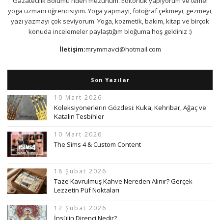
Gazatecilik Bölümü'nden mezunum. Editörlük yapıyorum ve temel
yoga uzmanı öğrencisiyim. Yoga yapmayı, fotoğraf çekmeyi, gezmeyi,
yazı yazmayı çok seviyorum. Yoga, kozmetik, bakım, kitap ve birçok
konuda incelemeler paylaştığım bloğuma hoş geldiniz :)
İletişim:
mrymmavci@hotmail.com
Son Yazılar
10 Mart 2026
Koleksiyonerlerin Gözdesi: Kuka, Kehribar, Ağaç ve
Katalin Tesbihler
10 Mart 2026
The Sims 4 & Custom Content
18 Şubat 2026
Taze Kavrulmuş Kahve Nereden Alınır? Gerçek
Lezzetin Püf Noktaları
12 Şubat 2026
İnsülin Direnci Nedir?