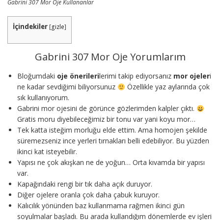
Gabrini 307 Mor Oje Kullananlar
İçindekiler
[
gizle
]
Gabrini 307 Mor Oje Yorumlarım
Bloğumdaki
oje önerileri
lerimi takip ediyorsanız
mor ojeler
i
ne kadar sevdiğimi biliyorsunuz
Özellikle yaz aylarında çok
sık kullanıyorum.
Gabrini mor ojesini de görünce gözlerimden kalpler çıktı.
Gratis moru diyebileceğimiz bir tonu var yani koyu mor…
Tek katta isteğim morluğu elde ettim. Ama homojen şekilde
süremezseniz ince yerleri tırnakları belli edebiliyor. Bu yüzden
ikinci kat isteyebilir.
Yapısı ne çok akışkan ne de yoğun… Orta kıvamda bir yapısı
var.
Kapağındaki rengi bir tık daha açık duruyor.
Diğer ojelere oranla çok daha çabuk kuruyor.
Kalıcılık yönünden baz kullanmama rağmen ikinci gün
soyulmalar başladı. Bu arada kullandığım dönemlerde ev işleri