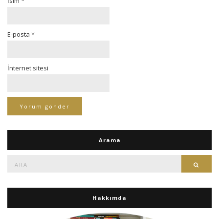
İsim
*
E-posta
*
İnternet sitesi
Arama
Ara:
Ara
Hakkımda