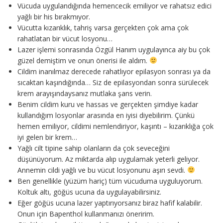
Vücuda uygulandığında hemencecik emiliyor ve rahatsız edici
yağlı bir his bırakmıyor.
Vücutta kızarıklık, tahriş varsa gerçekten çok ama çok
rahatlatan bir vücut losyonu…
Lazer işlemi sonrasında Özgül Hanım uygulayınca aiy bu çok
güzel demiştim ve onun önerisi ile aldım.
Cildim inanılmaz derecede rahatlıyor epilasyon sonrası ya da
sıcaktan kaşındığında… Siz de epilasyondan sonra sürülecek
krem arayışındaysanız mutlaka şans verin.
Benim cildim kuru ve hassas ve gerçekten şimdiye kadar
kullandığım losyonlar arasında en iyisi diyebilirim. Çünkü
hemen emiliyor, cildimi nemlendiriyor, kaşıntı – kızarıklığa çok
iyi gelen bir krem…
Yağlı cilt tipine sahip olanların da çok seveceğini
düşünüyorum. Az miktarda alıp uygulamak yeterli geliyor.
Annemin cildi yağlı ve bu vücut losyonunu aşırı sevdi.
Ben genellikle (yüzüm hariç) tüm vücuduma uyguluyorum.
Koltuk altı, göğüs ucuna da uygulayabilirsiniz.
Eğer göğüs ucuna lazer yaptırıyorsanız biraz hafif kalabilir.
Onun için Bapenthol kullanmanızı öneririm.