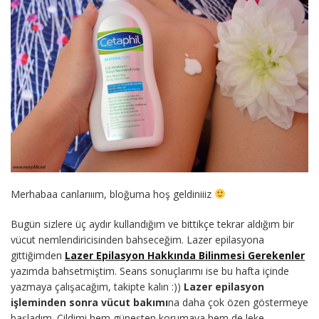
Merhabaa canlarııım, bloğuma hoş geldiniiiz
Bugün sizlere üç aydır kullandığım ve bittikçe tekrar aldığım bir
vücut nemlendiricisinden bahseceğim. Lazer epilasyona
gittiğimden
Lazer Epilasyon Hakkında Bilinmesi Gerekenler
yazımda bahsetmiştim. Seans sonuçlarımı ise bu hafta içinde
yazmaya çalışacağım, takipte kalın :))
Lazer epilasyon
işleminden sonra vücut bakımı
na daha çok özen göstermeye
başladım. Cildimi hem güneşten korumaya hem de leke