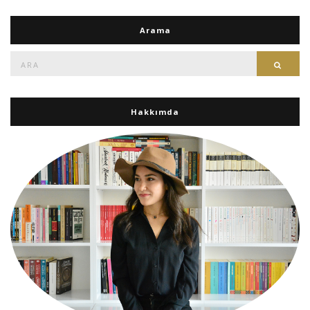
Arama
Ara:
Ara
Hakkımda