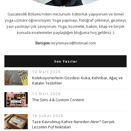
Gazatecilik Bölümü'nden mezunum. Editörlük yapıyorum ve temel
yoga uzmanı öğrencisiyim. Yoga yapmayı, fotoğraf çekmeyi, gezmeyi,
yazı yazmayı çok seviyorum. Yoga, kozmetik, bakım, kitap ve birçok
konuda incelemeler paylaştığım bloğuma hoş geldiniz :)
İletişim:
mrymmavci@hotmail.com
Son Yazılar
10 Mart 2026
Koleksiyonerlerin Gözdesi: Kuka, Kehribar, Ağaç ve
Katalin Tesbihler
10 Mart 2026
The Sims 4 & Custom Content
18 Şubat 2026
Taze Kavrulmuş Kahve Nereden Alınır? Gerçek
Lezzetin Püf Noktaları