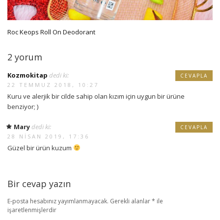
Roc Keops Roll On Deodorant
2 yorum
Kozmokitap
dedi ki:
CEVAPLA
22 TEMMUZ 2018, 10:27
Kuru ve alerjik bir cilde sahip olan kızım için uygun bir ürüne
benziyor; )
Mary
dedi ki:
CEVAPLA
28 NISAN 2019, 17:36
Güzel bir ürün kuzum
Bir cevap yazın
E-posta hesabınız yayımlanmayacak.
Gerekli alanlar
*
ile
işaretlenmişlerdir