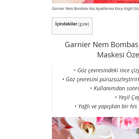
Garnier Nem Bombası Kaz Ayaklarına Karşı Kağıt Göz
İçindekiler
[
gizle
]
Garnier Nem Bombası 
Maskesi Özel
• Göz çevresindeki ince çi
• Göz çevresini pürüzsüzleştiri
• Kullanımdan sonra 
• Yeşil Ça
• Yağlı ve yapışkan bir hi