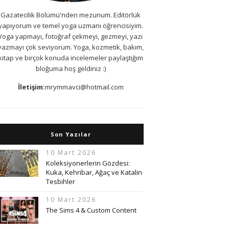
Gazatecilik Bölümü'nden mezunum. Editörlük
yapıyorum ve temel yoga uzmanı öğrencisiyim.
Yoga yapmayı, fotoğraf çekmeyi, gezmeyi, yazı
yazmayı çok seviyorum. Yoga, kozmetik, bakım,
kitap ve birçok konuda incelemeler paylaştığım
bloğuma hoş geldiniz :)
İletişim:
mrymmavci@hotmail.com
Son Yazılar
10 Mart 2026
Koleksiyonerlerin Gözdesi:
Kuka, Kehribar, Ağaç ve Katalin
Tesbihler
10 Mart 2026
The Sims 4 & Custom Content