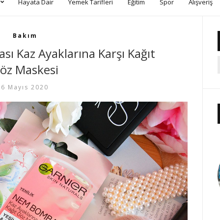
Hayata Dair
Yemek Tarifleri
Eğitim
Spor
Alışveriş
Bakım
ı Kaz Ayaklarına Karşı Kağıt
öz Maskesi
6 Mayıs 2020