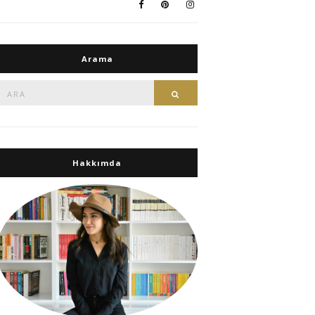
Arama
Ara:
Ara
Hakkımda