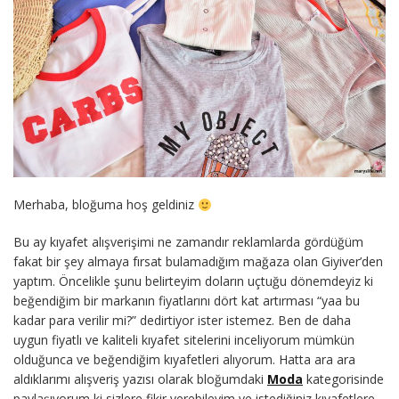
Merhaba, bloğuma hoş geldiniz
Bu ay kıyafet alışverişimi ne zamandır reklamlarda gördüğüm
fakat bir şey almaya fırsat bulamadığım mağaza olan Giyiver’den
yaptım. Öncelikle şunu belirteyim doların uçtuğu dönemdeyiz ki
beğendiğim bir markanın fiyatlarını dört kat artırması “yaa bu
kadar para verilir mi?” dedirtiyor ister istemez. Ben de daha
uygun fiyatlı ve kaliteli kıyafet sitelerini inceliyorum mümkün
olduğunca ve beğendiğim kıyafetleri alıyorum. Hatta ara ara
aldıklarımı alışveriş yazısı olarak bloğumdaki
Moda
kategorisinde
paylaşıyorum ki sizlere fikir verebileyim ve istediğiniz kıyafetlere