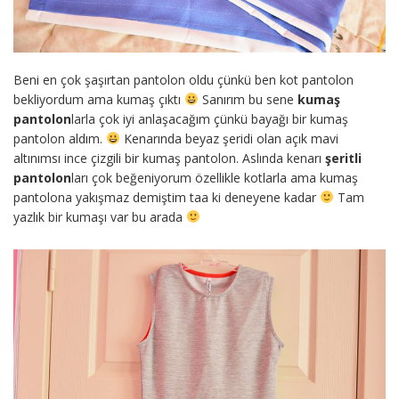
Beni en çok şaşırtan pantolon oldu çünkü ben kot pantolon
bekliyordum ama kumaş çıktı
Sanırım bu sene
kumaş
pantolon
larla çok iyi anlaşacağım çünkü bayağı bir kumaş
pantolon aldım.
Kenarında beyaz şeridi olan açık mavi
altınımsı ince çizgili bir kumaş pantolon. Aslında kenarı
şeritli
pantolon
ları çok beğeniyorum özellikle kotlarla ama kumaş
pantolona yakışmaz demiştim taa ki deneyene kadar
Tam
yazlık bir kumaşı var bu arada