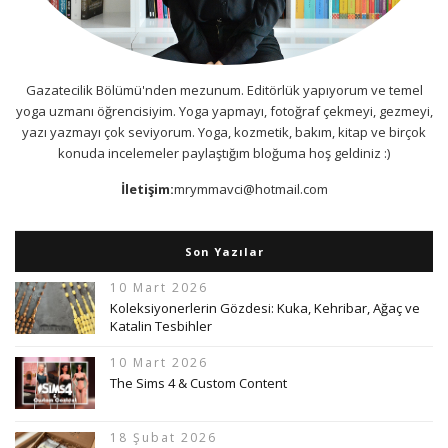
Gazatecilik Bölümü'nden mezunum. Editörlük yapıyorum ve temel
yoga uzmanı öğrencisiyim. Yoga yapmayı, fotoğraf çekmeyi, gezmeyi,
yazı yazmayı çok seviyorum. Yoga, kozmetik, bakım, kitap ve birçok
konuda incelemeler paylaştığım bloğuma hoş geldiniz :)
İletişim:
mrymmavci@hotmail.com
Son Yazılar
10 Mart 2026
Koleksiyonerlerin Gözdesi: Kuka, Kehribar, Ağaç ve
Katalin Tesbihler
10 Mart 2026
The Sims 4 & Custom Content
18 Şubat 2026