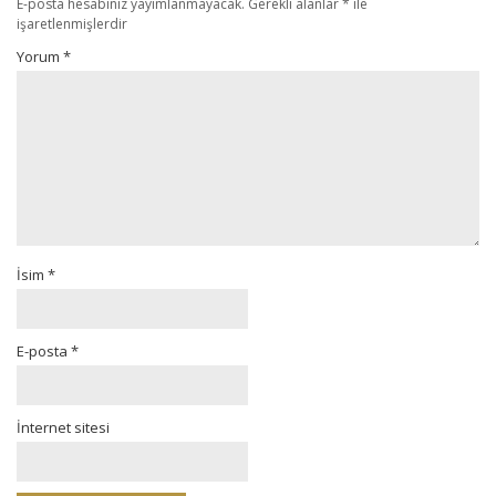
E-posta hesabınız yayımlanmayacak.
Gerekli alanlar
*
ile
işaretlenmişlerdir
Yorum
*
İsim
*
E-posta
*
İnternet sitesi