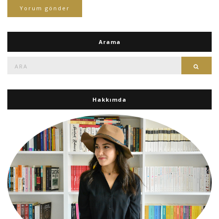
Arama
Ara:
Ara
Hakkımda