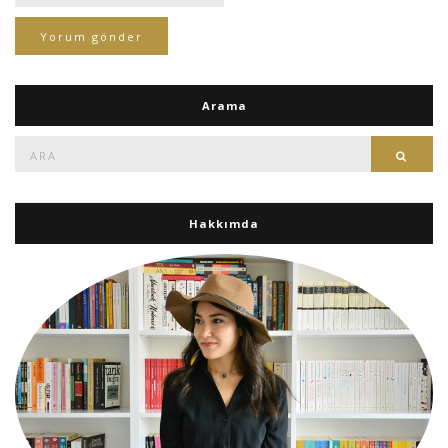
Arama
Ara:
Ara
Hakkımda