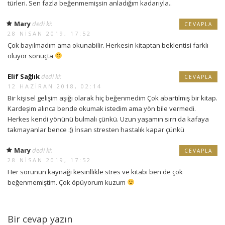
türleri. Sen fazla beğenmemişsin anladığım kadarıyla..
Mary
dedi ki:
CEVAPLA
28 NISAN 2019, 17:52
Çok bayılmadım ama okunabilir. Herkesin kitaptan beklentisi farklı
oluyor sonuçta
Elif Sağlık
dedi ki:
CEVAPLA
12 HAZIRAN 2018, 02:14
Bir kişisel gelişim aşığı olarak hiç beğenmedim Çok abartılmış bir kitap.
Kardeşim alınca bende okumak istedim ama yön bile vermedi.
Herkes kendi yönünü bulmalı çünkü. Uzun yaşamın sırrı da kafaya
takmayanlar bence :)) İnsan stresten hastalık kapar çünkü
Mary
dedi ki:
CEVAPLA
28 NISAN 2019, 17:52
Her sorunun kaynağı kesinllikle stres ve kitabı ben de çok
beğenmemiştim. Çok öpüyorum kuzum
Bir cevap yazın