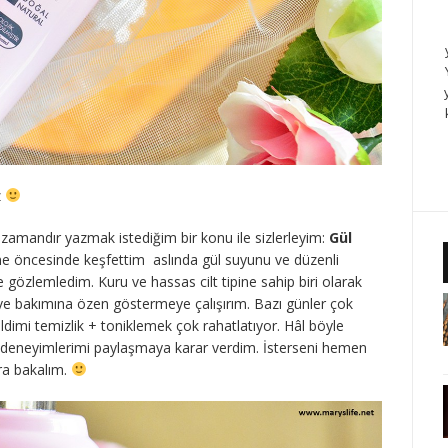
z
amandır yazmak istediğim bir konu ile sizlerleyim:
Gül
ne öncesinde keşfettim aslında gül suyunu ve düzenli
 gözlemledim. Kuru ve hassas cilt tipine sahip biri olarak
ve bakımına özen göstermeye çalışırım. Bazı günler çok
imi temizlik + toniklemek çok rahatlatıyor. Hâl böyle
 deneyimlerimi paylaşmaya karar verdim. İsterseni hemen
ra bakalım.