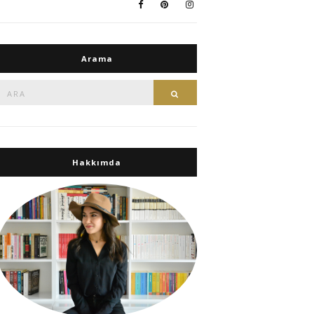
Arama
Ara:
Ara
Hakkımda