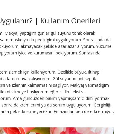
Uygulanır? | Kullanım Önerileri
. Makyaj yaptığım günler gül suyunu tonik olarak
ksam maske ya da peelingimi uyguluyorum. Sonrasında da
döküyorum; akmayacak şekilde azar azar alıyorum. Yüzüme
pıyorum iyice ve kurumasını bekliyorum. Sonrasında
mizlemek için kullanıyorum. Özellikle büyük, iltihaplı
ini atlamamaya çalışıyorum. Gül suyunun antiseptik
sini ve izlerinin kalmamasını sağlıyor. Makyaj yapmadığım
ldimi silmeye başlıyorum eğer cildimi ekstra
lıyorum. Ama gündüzden bakım yapmışsam cildimi yormak
n sonra da kremlerimi ya da serum uyguluyorum. Gerginliği
 varsa pek etki etmeyecektir. En azından ben de etki etmiyor.