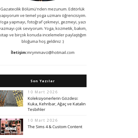
Gazatecilik Bölümü'nden mezunum. Editörlük
yapıyorum ve temel yoga uzmanı öğrencisiyim.
Yoga yapmayı, fotoğraf çekmeyi, gezmeyi, yazı
yazmayı çok seviyorum. Yoga, kozmetik, bakım,
kitap ve birçok konuda incelemeler paylaştığım
bloğuma hoş geldiniz :)
İletişim:
mrymmavci@hotmail.com
Son Yazılar
10 Mart 2026
Koleksiyonerlerin Gözdesi:
Kuka, Kehribar, Ağaç ve Katalin
Tesbihler
10 Mart 2026
The Sims 4 & Custom Content