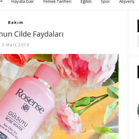
Hayata Dair
Yemek Tarifleri
Eğitim
Spor
Alışveriş
Bakım
un Cilde Faydaları
3 Mart 2019