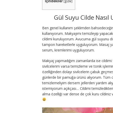
İçindekiler
[
gizle
]
Gül Suyu Cilde Nasıl 
Ben genel kullanım şeklimden bahsedeceğim
kullanıyorum. Makyajımı temizleyip yapaca
cildimi kuruluyorum. Avucuma gül suyunu 
tampon hareketlerle uyguluyorum. Masaj ya
serum, kremlerimi uyguluyorum.
Makyaj yapmadığım zamanlarda ise cildimi te
sivilcelerim varsa temizleme ve tonik işlem
özelliğinden dolayı sivilcelerin çabuk geçme
günlerde bir pamuğa ürünü alıyorum. Tüm ci
temizlemeliyim dersem jellerden yardım a
istemiyorum açıkçası… Cildimi temizledikte
alma özelliği var dense de çok kuru cildiniz