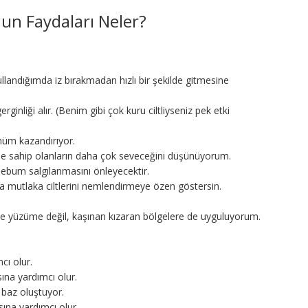
un Faydaları Neler?
llandığımda iz bırakmadan hızlı bir şekilde gitmesine
ginliği alır. (Benim gibi çok kuru ciltliyseniz pek etki
rünüm kazandırıyor.
 tipine sahip olanların daha çok seveceğini düşünüyorum.
a sebum salgılanmasını önleyecektir.
nra mutlaka ciltlerini nemlendirmeye özen göstersin.
ce yüzüme değil, kaşınan kızaran bölgelere de uyguluyorum.
cı olur.
sına yardımcı olur.
 baz oluştuyor.
asına yardımcı olur.