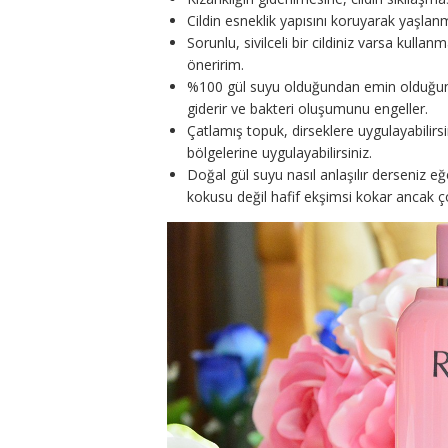
Cildin esneklik yapısını koruyarak yaşlan
Sorunlu, sivilceli bir cildiniz varsa kull
öneririm.
%100 gül suyu olduğundan emin olduğunuz
giderir ve bakteri oluşumunu engeller.
Çatlamış topuk, dirseklere uygulayabilirsin
bölgelerine uygulayabilirsiniz.
Doğal gül suyu nasıl anlaşılır derseniz eğ
kokusu değil hafif ekşimsi kokar ancak ç