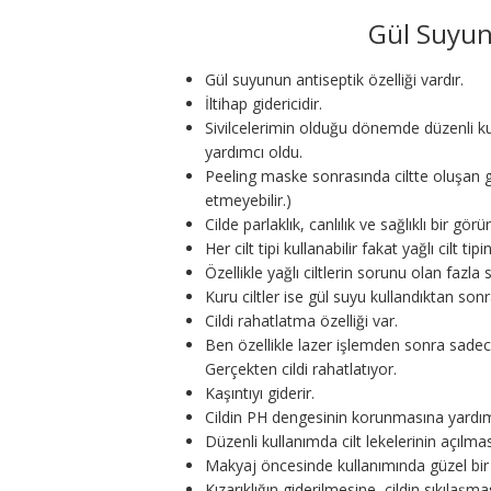
Gül Suyun
Gül suyunun antiseptik özelliği vardır.
İltihap gidericidir.
Sivilcelerimin olduğu dönemde düzenli ku
yardımcı oldu.
Peeling maske sonrasında ciltte oluşan ger
etmeyebilir.)
Cilde parlaklık, canlılık ve sağlıklı bir gö
Her cilt tipi kullanabilir fakat yağlı cilt
Özellikle yağlı ciltlerin sorunu olan fazl
Kuru ciltler ise gül suyu kullandıktan so
Cildi rahatlatma özelliği var.
Ben özellikle lazer işlemden sonra sade
Gerçekten cildi rahatlatıyor.
Kaşıntıyı giderir.
Cildin PH dengesinin korunmasına yardım
Düzenli kullanımda cilt lekelerinin açılma
Makyaj öncesinde kullanımında güzel bir
Kızarıklığın giderilmesine, cildin sıkılaşm