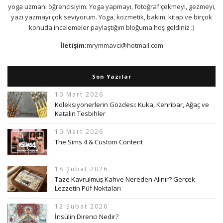
yoga uzmanı öğrencisiyim. Yoga yapmayı, fotoğraf çekmeyi, gezmeyi,
yazı yazmayı çok seviyorum. Yoga, kozmetik, bakım, kitap ve birçok
konuda incelemeler paylaştığım bloğuma hoş geldiniz :)
İletişim:
mrymmavci@hotmail.com
Son Yazılar
10 Mart 2026
Koleksiyonerlerin Gözdesi: Kuka, Kehribar, Ağaç ve
Katalin Tesbihler
10 Mart 2026
The Sims 4 & Custom Content
18 Şubat 2026
Taze Kavrulmuş Kahve Nereden Alınır? Gerçek
Lezzetin Püf Noktaları
12 Şubat 2026
İnsülin Direnci Nedir?